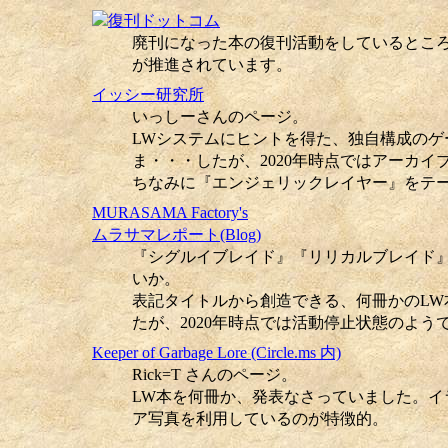
廃刊になった本の復刊活動をしているとこ
が推進されています。
イッシー研究所
いっしーさんのページ。
LWシステムにヒントを得た、独自構成のゲ
ま・・・したが、2020年時点ではアーカイ
ちなみに『エンジェリックレイヤー』をテ
MURASAMA Factory's
ムラサマレポート(Blog)
『シグルイブレイド』『リリカルブレイド
いか。
表記タイトルから創造できる、何冊かのLW
たが、2020年時点では活動停止状態のよう
Keeper of Garbage Lore (Circle.ms 内)
Rick=T さんのページ。
LW本を何冊か、発表なさっていました。イ
ア写真を利用しているのが特徴的。