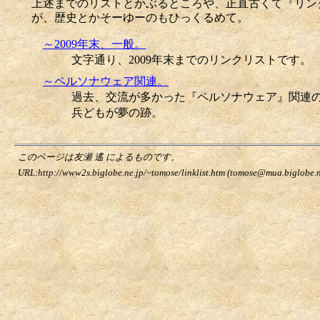
上述までのリストとかぶるところや、正直古くて『リン
が、歴史とかそーゆーのもひっくるめて。
～2009年末、一般。
文字通り、2009年末までのリンクリストです。
～ペルソナウェア関連。
過去、交流が多かった『ペルソナウェア』関連
兵どもが夢の跡。
このページは友瀬 遙 によるものです。
URL:http://www2s.biglobe.ne.jp/~tomose/linklist.htm (tomose@mua.biglobe.n