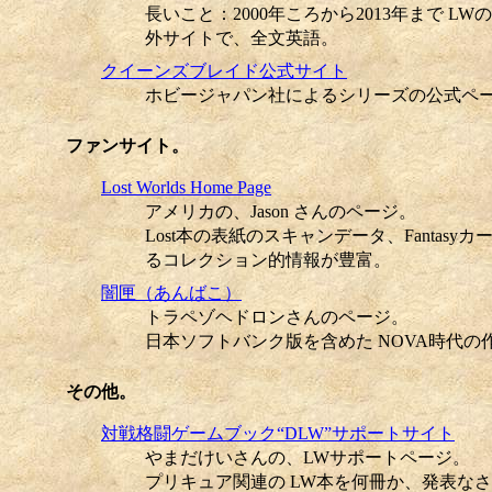
長いこと：2000年ころから2013年まで 
外サイトで、全文英語。
クイーンズブレイド公式サイト
ホビージャパン社によるシリーズの公式ペ
ファンサイト。
Lost Worlds Home Page
アメリカの、Jason さんのページ。
Lost本の表紙のスキャンデータ、Fantas
るコレクション的情報が豊富。
闇匣（あんばこ）
トラペゾヘドロンさんのページ。
日本ソフトバンク版を含めた NOVA時代
その他。
対戦格闘ゲームブック“DLW”サポートサイト
やまだけいさんの、LWサポートページ。
プリキュア関連の LW本を何冊か、発表な