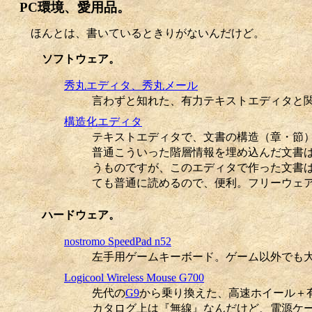
PC環境、愛用品。
ほんとは、書いているときりがないんだけど。
ソフトウェア。
秀丸エディタ、秀丸メール
言わずと知れた、有力テキストエディタと
構造化エディタ
テキストエディタで、文書の構造（章・節
普通こういった階層情報を埋め込んだ文書
うものですが、このエディタで作った文書
ても普通に読めるので、便利。フリーウェ
ハードウェア。
nostromo SpeedPad n52
左手用ゲームキーボード。ゲーム以外でも
Logicool Wireless Mouse G700
先代の
G9
から乗り換えた、高速ホイール＋
カタログ上は『無線』なんだけど、電源ケ