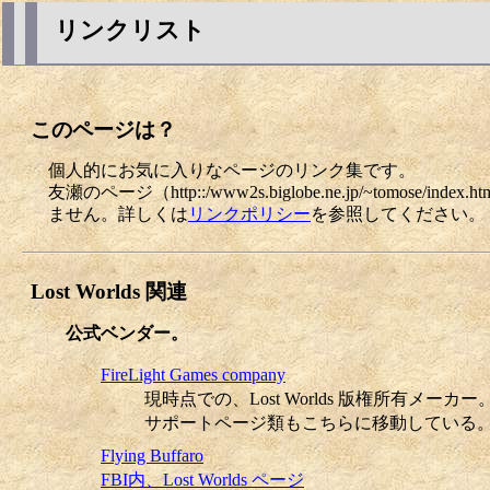
リンクリスト
このページは？
個人的にお気に入りなページのリンク集です。
友瀬のページ（http::/www2s.biglobe.ne.jp/~tomos
ません。詳しくは
リンクポリシー
を参照してください。
Lost Worlds 関連
公式ベンダー。
FireLight Games company
現時点での、Lost Worlds 版権所有メー
サポートページ類もこちらに移動している
Flying Buffaro
FBI内、Lost Worlds ページ