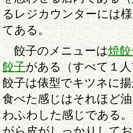
るレジカウンターには様
てある。
餃子のメニューは
焼餃
餃子
がある（すべて１人
餃子は俵型でキツネに揚
食べた感じはそれほど油
わふわした感じである。
がら皮がしっかりしてお