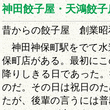
神田餃子屋・天鴻餃子
昔からの餃子屋 創業昭和
神田神保町駅をでて水
保町店がある。最初にこ
降りしきる日であった。
のだ。その日は祝日のた
たが、後輩の言うには普