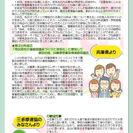
などに活用ください！【
ダウンロード
へ】
参加申し込みの手引き
2024.8.30
「参加申し込みの手引き」を掲載しました。「申込フ
ォーム」での操作方法・入力項目が一通りわかる内容
になっています。ぜひ一度ご覧ください。 【
ダウンロ
ード
へ】
全国研広報チームニュース No2を掲載
2024.8.23
早いところでは夏休みが終わりますね。あいかわらず
猛暑が続きますが皆さん、いかがお過ごしでしょう
か？ 全国研の受付が始まっています。締め切りは10/9
となっていますので、取り組みをよろしくお願いしま
す。広報ニュースNo.2を発行しました。参加への呼び
かけなどに活用ください！【
ダウンロード
へ】
全国研広報チームニュース No1を掲載
2024.8.9
広報ニュースNo.1を発行しました。参加への呼びかけ
などに活用ください！
第59回全国学童保育研究集会においても広報チームで
活動をすることになりました。今後、ニュース発行や