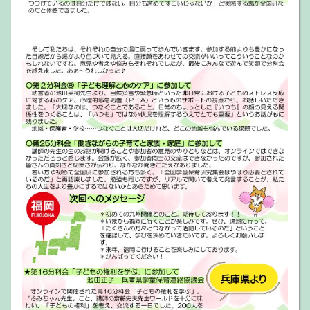
ました！ 【
ダウンロード
へ】
後 援
こども家庭庁
2024.5.8
第59回全国学童保育研究集会への、こども家庭庁後援
の名義の使用が、承認されました。
ホームページ開設
2024.3.18
このホームページでは、主催者からのお知らせ、開催
概要、全体会や分科会一覧、申し込み方法など、全国
研に関わる情報をお届けします。
お知らせ一覧を見る