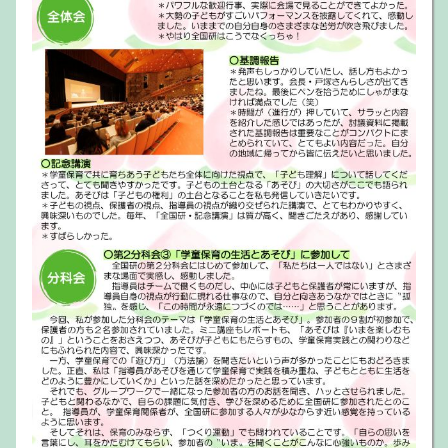
SNSでの発信など進めていきます。【
ダウンロード
へ】
参加申込受付開始
2024.6.15
第59回全国学童保育研究集会の参加申し込みの受付を
開始しました。全体会の会場参加、会場開催の分科会
には定員があります（全体会の会場参加の定員は約
2,000名です）。定員になり次第、会場参加の申し込
み受け付けは締め切ります。会場での参加をご希望の
方は、早めにお申し込みください。申し込み締め切り
は10月９日です。
リーフレット掲載
2024.6.12
保護者と指導員が共に全国研を開催・参加し、話しあ
いながら、子ども観、保育観についての相互理解を深
めていければと思っています。まずはリーフレットを
手にして、全国研をみんなの話題にしてみませんか？
【
ダウンロード
へ】
告知用チラシ
2024.5.31
岡山県学童保育連絡協議会作成の告知チラシが完成し