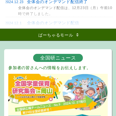
全体会のオンデマンド配信終了
2024.12.23
全体会のオンデマンド配信は、12月23日（月）午前10
時で終了しました。
全体会のオンデマンド配信
2024.12.1
第59回全国研に参加申し込みを完了されている方は、
全体会のオンデマンド配信をごらんになれます。配信
ばーちゃるモール
期間は12月１日（日）午前10時から12月23日（月）
午前10時までです。
『討議資料』
の「集会日程」のペ
ージにある【全体会 オンデマンド配信】に記載され
全国研ニュース
ているＵＲＬからご視聴ください。
参加者の皆さんへの情報をお伝えします。
終了しました
2024.11.17
第59回全国学童保育研究集会は終了いたしました。
全国研広報チームニュース No8を掲載
2024.11.15
広報ニュースNo.8を発行しました。今号は現地会場で
の速報をイメージしたニュースとなっています。参加
者速報値は4728名！ 岡山会場でオンラインで参加者
の皆さんとお会いできるのを楽しみにしております!!
【
ダウンロード
へ】