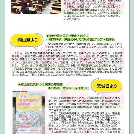
まってきました、全国研まであと15日！ 参加者速報値
は、4726名となっています。（ただし、システム上で
処理された数字で、今後、精査するなかで増減があり
ます）。参加申し込みに向けて、地域での活発なお声
掛けにご協力いただきありがとうございました！ 広報
ニュースNo.７を発行しました。今回から、参加者向
けの内容を中心に作成しています。開催前、最後のニ
ュースには会場、オンライン用の当日に向けた情報を
掲載しています。また、当日参加についてのご案内
も、掲載されていますので、ぜひご活用ください。
【
ダウンロード
へ】
全国研広報チームニュース No6を掲載
2024.10.18
広報ニュースNo.6を発行しました。今回から、参加者
向けの内容を中心に作成しています。また、【参加申
し込み期日に間に合わなかった方々へ！ 当日、倉敷市
民会館・川崎医療福祉大学にお越しくだされば、集会
に参加することができます!!】のご案内も、掲載され
ていますので、ぜひご活用ください。【
ダウンロード
へ】