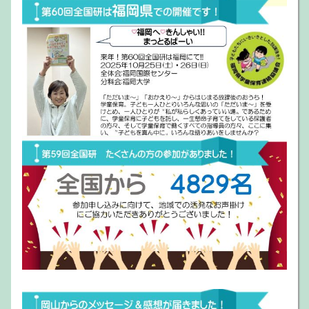
当日参加可能な分科会一覧
2024.11.13
当日、川崎医療福祉大学にお越しいただき、参加する
ことができる
分科会の一覧
を掲載しました。
倉敷市民会館・川崎医療福祉大学限定！
2024.10.16
当日参加受け付けます
当日、倉敷市民会館・川崎医療福祉大学にお越し
くだされば、集会に参加することができます！！
◎全体会のみの参加、分科会のみの参加、両日
参加、いずれもOKです！ ただし、全体会当日
のオンライン視聴、オンライン開催の分科会に
は参加できません
◎全体会は、後日オンデマンド配信でごらんに
なることもできます（当日配布の討議資料をご
らんください）
◎事前申し込みの時点で定員に達している分科
会には参加できません
◎参加できる分科会の一覧は
こちら