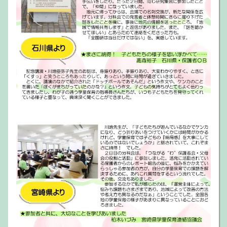
全国研広報チームニュース No5を掲載
2024.10.5
広報ニュースNo.5を発行しました。全国研申し込み締
め切りまであと５日！ 各地域で参加呼びかけのラス
トスパートを迎えていることと思います。参加予定の
方は申し込みをお急ぎください。申込締め切り間近と
いうことで大ボリュームの３頁だてとなっています。
参加の呼びかけなどに活用ください！【
ダウンロード
へ】
全国研広報チームニュース No4を掲載
2024.9.23
広報ニュースNo.4を発行しました。全国研申し込み締
め切りまであと19日！ 各地域で本格的に参加呼びかけ
が始まっていることと思います。今回の締め切りは
10/9となっていますので、お早目の申し込みをよろし
くお願いします。申込締め切り間近ということで大ボ
リュームの３頁だてとなっています。参加の呼びかけ
などに活用ください！【
ダウンロード
へ】
全国研広報チームニュース No3を掲載
2024.9.8
広報ニュースNo.3を発行しました。参加への呼びかけ