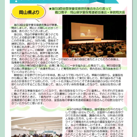
参加費は、全体会のみの参加、分科会のみの参
加、両日参加いずれも4,000円です。
◆集会当日、「当日受付」で参加申込書にご記
入いただきます。
◆釣銭の必要がないようにご準備ください。
◆資料は、当日のお渡しといたします。
この件についてのお問い合わせは、全国連協事務所
（電話：03-3813-0477）までご連絡ください。
【再掲】広報チームfacebookとInstagram
2024.9.12
を開設
facebook
Instagram
広報チームでは
と
を開設しま
した。広報チームより情報を発信していきます。ぜひ
全国の学童保育関係者の皆様へお知らせください♪
facebook
Instagram
は
こちら
、
は
こちら
から。
全国研広報チームニュース No7を掲載
2024.11.1
広報ニュースNo.7を発行しました。いよいよ間近にせ