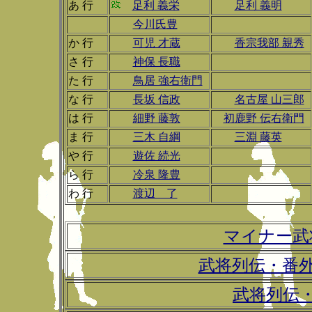
あ 行
足利 義栄
足利 義明
今川氏豊
か 行
可児 才蔵
香宗我部 親秀
さ 行
神保 長職
た 行
鳥居 強右衛門
な 行
長坂 信政
名古屋 山三郎
は 行
細野 藤敦
初鹿野 伝右衛門
ま 行
三木 自綱
三淵 藤英
や 行
遊佐 続光
ら 行
冷泉 隆豊
わ 行
渡辺 了
マイナー武
武将列伝・番
武将列伝