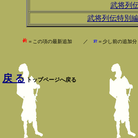
武将列
武将列伝特別
＝この項の最新追加 ／
＝少し前の追加
戻 る
トップページへ戻る