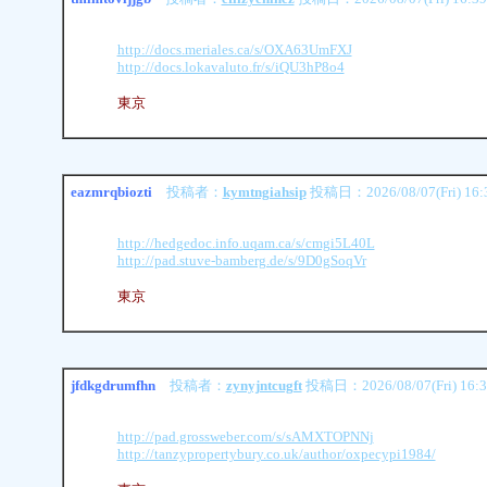
http://docs.meriales.ca/s/OXA63UmFXJ
http://docs.lokavaluto.fr/s/iQU3hP8o4
東京
eazmrqbiozti
投稿者：
kymtngiahsip
投稿日：2026/08/07(Fri) 16:
http://hedgedoc.info.uqam.ca/s/cmgi5L40L
http://pad.stuve-bamberg.de/s/9D0gSoqVr
東京
jfdkgdrumfhn
投稿者：
zynyjntcugft
投稿日：2026/08/07(Fri) 16:
http://pad.grossweber.com/s/sAMXTOPNNj
http://tanzypropertybury.co.uk/author/oxpecypi1984/