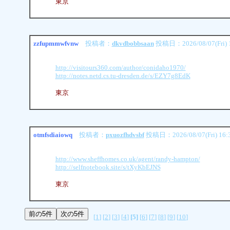
東京
zzfupmmwfvnw
投稿者：
dkvdbobbsaan
投稿日：2026/08/07(Fri) 
http://visitours360.com/author/conidaho1970/
http://notes.netd.cs.tu-dresden.de/s/EZY7g8EdK
東京
otmfsdiaiowq
投稿者：
pxuozfhdvsbf
投稿日：2026/08/07(Fri) 16:
http://www.sheffhomes.co.uk/agent/randy-hampton/
http://selfnotebook.site/s/tXyKbEJNS
東京
[
1
] [
2
] [
3
] [
4
]
[5]
[
6
] [
7
] [
8
] [
9
] [
10
]