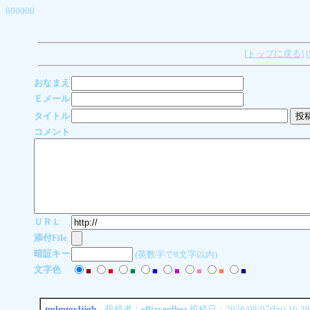
000000
[
トップに戻る
] [
おなまえ
Ｅメール
タイトル
コメント
ＵＲＬ
添付File
暗証キー
(英数字で8文字以内)
文字色
■
■
■
■
■
■
■
■
tmlmtovljjgb
投稿者：
eflizyenlhez
投稿日：2026/08/07(Fri) 16:3