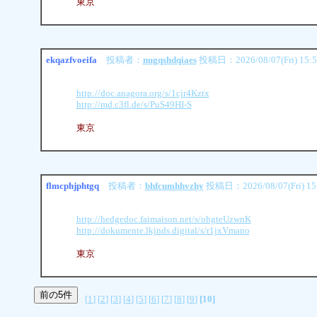
東京
ekqazfvoeifa
投稿者：
nugqshdqiaes
投稿日：2026/08/07(Fri) 15:
http://doc.anagora.org/s/1cjr4Kztx
http://md.c3fl.de/s/PuS49HI-S
東京
flmcphjphtgq
投稿者：
bhfcumhhvzhy
投稿日：2026/08/07(Fri) 15
http://hedgedoc.faimaison.net/s/ohgteUzwnK
http://dokumente.lkjnds.digital/s/r1jxVmano
東京
[
1
] [
2
] [
3
] [
4
] [
5
] [
6
] [
7
] [
8
] [
9
]
[10]