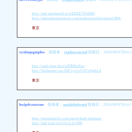
http://md.jakefarrell.ie/s/EEEE7ESdHO
http://jabrealestategroup.com/author/tasitkingmor1984/
東京
xynlnqagmpkw
投稿者：
rgpfpavqxepd
投稿日：2026/08/07(Fri) 1
http://pad.cttue.de/s/xIDMheFoo
http://hedgedoc.tux268.xyz/s/GVCeQubL6
東京
hwipdvzuawuo
投稿者：
uaabfsbshymd
投稿日：2026/08/07(Fri) 1
http://rentandsells.com/agent/hadi-statham/
http://md.giplt.nl/s/lje2x1ojNH