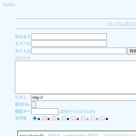
000000
[
トップに戻る
] [
おなまえ
Ｅメール
タイトル
コメント
ＵＲＬ
添付File
暗証キー
(英数字で8文字以内)
文字色
■
■
■
■
■
■
■
■
mrcccbsmyjbi
投稿者：
ceqhzzwhitca
投稿日：2026/08/07(Fri) 16