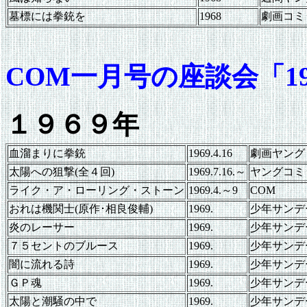
墓標には拳銃を
1968
劇画コミ
COM一月号の座談会「1
１９６９年
血溜まりに拳銃
1969.4.16
劇画ヤング
太陽への狙撃(全４回)
1969.7.16.～
ヤングコミ
ライク・ア・ローリング・ストーン
1969.4.～9
COM
おれは機関士(原作･相良俊輔)
1969.
少年サンデ
炎のレーサー
1969.
少年サンデ
７５セントのブルース
1969.
少年サンデ
闇に流れる詩
1969.
少年サンデ
ＧＰ魂
1969.
少年サンデ
太陽と潮騒の中で
1969.
少年サンデ