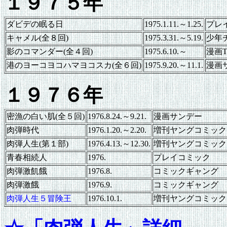
１９７５年
ダビデの眠る日
1975.1.11.～1.25.
プレ
キャメル(全８回)
1975.3.31.～5.19.
少年
影のコマンダー(全４回)
1975.6.10.～
漫画T
港のヨーコヨコハマヨコスカ(全６回)
1975.9.20.～11.1.
漫画
１９７６年
密漁の白い肌(全５回)
1976.8.24.～9.21.
漫画サンデー
肉弾時代
1976.1.20.～2.20.
増刊ヤングコミック
肉弾人生(第１部)
1976.4.13.～12.30.
増刊ヤングコミック
青春相続人
1976.
プレイコミック
肉弾激飢餓
1976.8.
コミックギャング
肉弾激餓
1976.9.
コミックギャング
肉弾人生５冒険王
1976.10.1.
増刊ヤングコミック