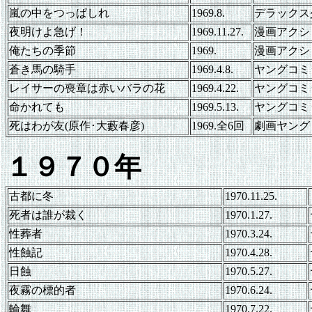
嵐の中をつっぱしれ
1969.8.
デラックス
夜明けよ急げ！
1969.11.27.
漫画アクシ
俺たちの季節
1969.
漫画アクシ
蒼き馬の騎手
1969.4.8.
ヤングコミ
レイサーの喪章は赤いバラの花
1969.4.22.
ヤングコミ
命かれても
1969.5.13.
ヤングコミ
死はわが友(原作･大藪春彦)
1969.全6回
劇画ヤング
１９７０年
古都に冬
1970.11.25.
死者は誰が裁く
1970.1.27.
性葬者
1970.3.24.
性蝕記
1970.4.28.
日蝕
1970.5.27.
夜霧の標的者
1970.6.24.
輪舞
1970.7.22.