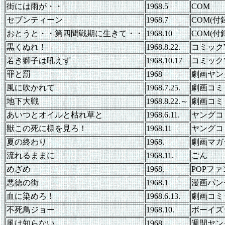
街には雨が・・
1968.5
COM
セブンティーン
1968.7
COM(付
おとうと・・第四間戦期に生きて・・
1968.10
COM(付
黒くぬれ！
1968.8.22.
コミック
若き獅子は吼えず
1968.10.17
コミック
罪と罰
1968
劇画ヤン
風に吹かれて
1968.7.25.
劇画コミ
地下大戦
1968.8.22.～
劇画コミ
あいつとオイルと枯れ草と
1968.6.11.
ヤングコ
獣この死に様を見ろ！
1968.11
ヤングコ
夏の終わり
1968.
劇画マガ
流れるままに
1968.11.
ごん
めざめ
1968.
POPフ
悪徳の街
1968.1
漫画パン
血に染めろ！
1968.6.13.
劇画コミ
不死鳥ジョー
1968.10.
ボーイズ
風は知らない
1968
週間ヤン