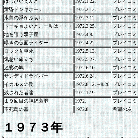
はっぴいえんど
1972.1.22.
プレイコミ
黄昏ドンキホーテ
1972.2.12.
プレイコミ
水鳥の浮かぶ哀し
1972.3.11.
プレイコミ
トーキョよいとこ一度は・・・
1972.3.25.
プレイコミ
地を這う双子座
1972.4.8.
プレイコミ
嘆きの仮面ライター
1972.4.22.
プレイコミ
ロック互重死
1972.5.13.
プレイコミ
気怠い旅立ち
1972.5.27.
プレイコミ
迷彩の鳩
1972.6.10.
プレイコミ
サンディドライバー
1972.6.24.
プレイコミ
イカルスの罠
1972.8.12.～8.26.
プレイコミ
残された者達
1972.12.9.
プレイコミ
１９回目の神経衰弱
1972.
プレイコミ
不死鳥の墓
1972.8.
希望の友
１９７３年