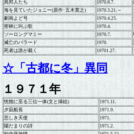
異邦人たち
1970.8.7.
海を見ていたジョニー(原作･五木寛之)
1970.3.21.～
劇画よど号
1970.4.25.
密林に叫ぶ歌
1970.4.
ソーロングマミー
1970.7.
滅亡のバラード
1970.
死者は誰が裁く
19701.27.
☆「古都に冬」異同
１９７１年
恍惚に至る三位一体(文と挿絵)
1971.11.
夕凪船長
1971.9.
悲しき天使
1971.
陽だまりの詩
1971.2.
知内床旅情
1971.5.12.