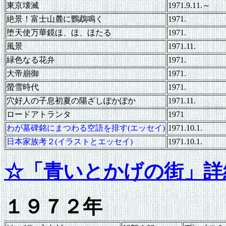
東京壊滅
1971.9.11.～
絶景！富士山麓に鸚鵡鳴く
1971.
堕天使万華鏡ほ、ほ、ほたる
1971.
風景
1971.11.
緑色なる花弁
1971.
大帝崩御
1971.
螢雪時代
1971.
穴好人の子息初夏の陽ざしぽかぽか
1971.11.
ロードアトランタ
1971
わが墓碑銘にまつわる空語を排す(エッセイ)
1971.10.1.
日本家族考２(イラストとエッセイ)
1971.10.1.
☆「青いとかげの街」詳
１９７２年