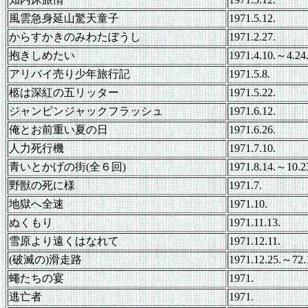
風雲急身延山驚天童子
1971.5.12.
からすかきのみわたぼうし
1971.2.27.
抱きしめたい
1971.4.10.～4.24
アリバイ売り少年旅行記
1971.5.8.
柩は深紅の五リッター
1971.5.22.
ジャンピンジャックフラッシュ
1971.6.12.
俺とお前重い夏の日
1971.6.26.
人力死行機
1971.7.10.
青いとかげの街(全６回)
1971.8.14.～10.2
野獣の死に様
1971.7.
地獄へ全速
1971.10.
ぬくもり
1971.11.13.
雪原より遠くはなれて
1971.12.11.
(破滅の)滑走路
1971.12.25.～72.1
蠅たちの宴
1971.
逃亡者
1971.