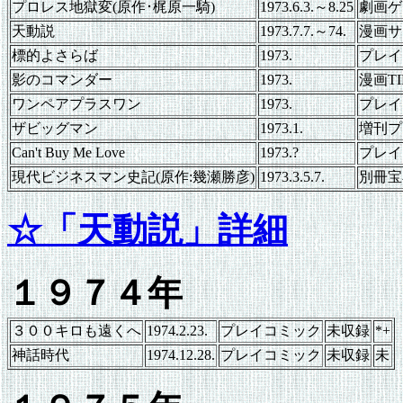
プロレス地獄変(原作･梶原一騎)
1973.6.3.～8.25
劇画ゲ
天動説
1973.7.7.～74.
漫画サ
標的よさらば
1973.
プレイ
影のコマンダー
1973.
漫画TI
ワンペアプラスワン
1973.
プレイ
ザビッグマン
1973.1.
増刊プ
Can't Buy Me Love
1973.?
プレイ
現代ビジネスマン史記(原作:幾瀬勝彦)
1973.3.5.7.
別冊宝
☆「天動説」詳細
１９７４年
３００キロも遠くへ
1974.2.23.
プレイコミック
未収録
*+
神話時代
1974.12.28.
プレイコミック
未収録
未