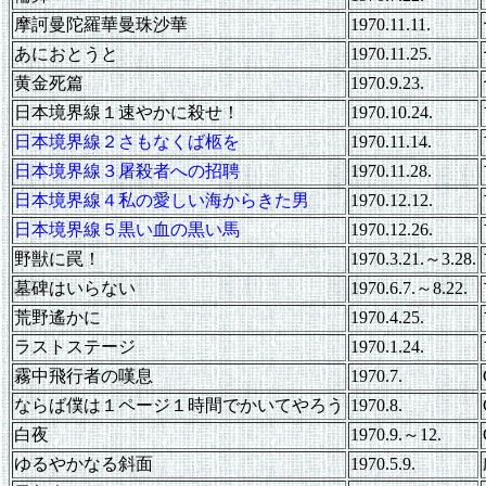
摩訶曼陀羅華曼珠沙華
1970.11.11.
あにおとうと
1970.11.25.
黄金死篇
1970.9.23.
日本境界線１速やかに殺せ！
1970.10.24.
日本境界線２さもなくば柩を
1970.11.14.
日本境界線３屠殺者への招聘
1970.11.28.
日本境界線４私の愛しい海からきた男
1970.12.12.
日本境界線５黒い血の黒い馬
1970.12.26.
野獣に罠！
1970.3.21.～3.28.
墓碑はいらない
1970.6.7.～8.22.
荒野遙かに
1970.4.25.
ラストステージ
1970.1.24.
霧中飛行者の嘆息
1970.7.
ならば僕は１ページ１時間でかいてやろう
1970.8.
白夜
1970.9.～12.
ゆるやかなる斜面
1970.5.9.