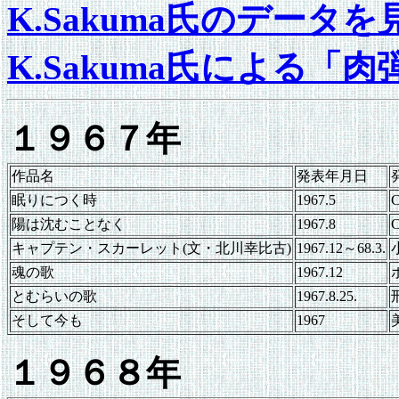
K.Sakuma氏のデータを
K.Sakuma氏による
１９６７年
作品名
発表年月日
眠りにつく時
1967.5
陽は沈むことなく
1967.8
キャプテン・スカーレット(文・北川幸比古)
1967.12～68.3.
魂の歌
1967.12
とむらいの歌
1967.8.25.
そして今も
1967
１９６８年