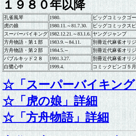
１９８０年以降
孔雀風琴
1980.
ビッグコミックゴール
虎の娘
1980.11.～81.7.30.
ビッグコミックス
スーパーバイキング
1982.12.21.～83.1.6.
ヤングジャンプ
方舟物語・第１部
1983.9.～84.11.
別冊近代麻雀オリ
方舟物語・第２部
1984.5.～
別冊近代麻雀オリ
バブルキッド２８
1991.3.27.
別冊近代麻雀オリ
白鷺心中
1999.4.
コミックビンゴ５
☆「スーパーバイキング
☆「虎の娘」詳細
☆「方舟物語」詳細