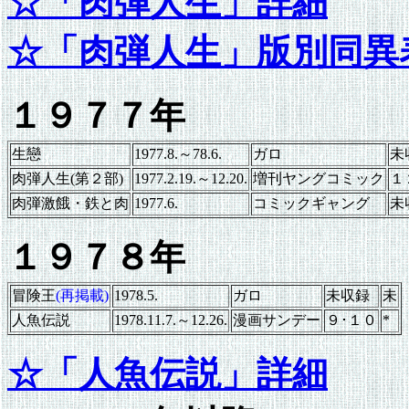
☆「肉弾人生」詳細
☆「肉弾人生」版別同異
１９７７年
生戀
1977.8.～78.6.
ガロ
未
肉弾人生(第２部)
1977.2.19.～12.20.
増刊ヤングコミック
１
肉弾激餓・鉄と肉
1977.6.
コミックギャング
未
１９７８年
冒険王
(再掲載)
1978.5.
ガロ
未収録
未
人魚伝説
1978.11.7.～12.26.
漫画サンデー
９･１０
*
☆「人魚伝説」詳細