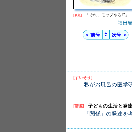
「それ、モップやろ!?」
[表紙]
福田
▲
＜＜
前号
次号
＞＞
▲
[ずいそう]
私がお風呂の医学
子どもの生活と発
[講座]
「関係」の発達を