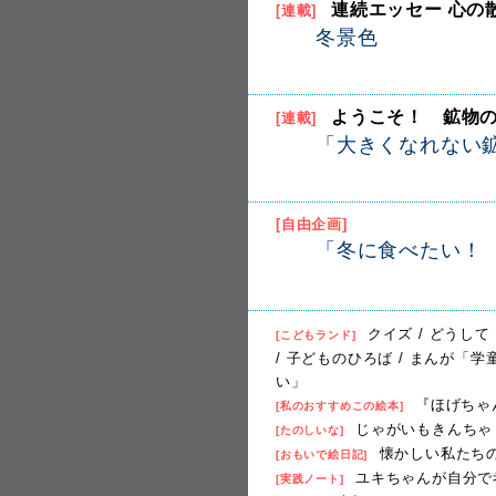
連続エッセー 心の
[連載]
冬景色
ようこそ！ 鉱物の
[連載]
「大きくなれない
[自由企画]
「冬に食べたい！
クイズ / どうして
[こどもランド]
/ 子どものひろば / まんが「学
い」
『ほげちゃ
[私のおすすめこの絵本]
じゃがいもきんちゃ
[たのしいな]
懐かしい私たち
[おもいで絵日記]
ユキちゃんが自分で
[実践ノート]