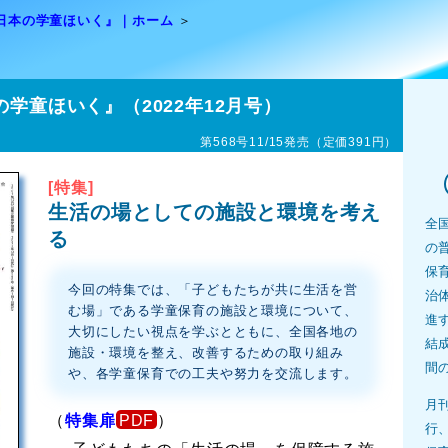
日本の学童ほいく』｜ホーム
学童ほいく』（2022年12月号）
第568号11/15発売（定価391円）
[特集]
生活の場としての施設と環境を考え
全
る
の
保
今回の特集では、「子どもたちが共に生活を営
治
む場」である学童保育の施設と環境について、
進
大切にしたい視点を学ぶとともに、全国各地の
結
施設・環境を整え、改善するための取り組み
間
や、各学童保育での工夫や努力を交流します。
月
（
特集扉
）
行