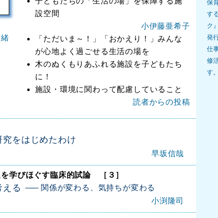
子どもたちの「生活の場」を保障する施
保
設空間
す
小伊藤亜希子
ク
岩緒
発
「ただいま～！」「おかえり！」みんな
仕
が心地よく過ごせる生活の場を
修
木のぬくもりあふれる施設を子どもたち
す
に！
施設・環境に関わって配慮していること
読者からの投稿
研究をはじめたわけ
早坂信哉
達を学びほぐす臨床的試論 ［３］
考える
関係が変わる、気持ちが変わる
小渕隆司