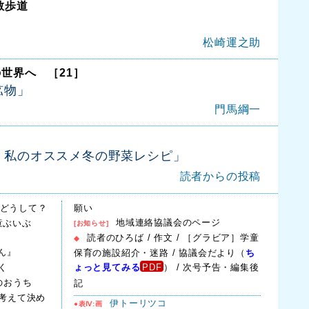
散歩道
松崎運之助
世界へ ［21］
鉱物」
門馬綱一
 私のオススメ冬の野菜レシピ」
読者からの投稿
 どうして？
願い
地域連絡協議会のページ
童ぶいぶ
[お知らせ]
読者のひろば / 作文 / ［グラビア］学童
◆
ん』
保育の施設紹介・迷路 / 協議会だより（
ち
く
ょっと見てみる
） / 次号予告・編集後
のおうち
記
考えて決め
伊トーリツコ
●表Ⅳ:画