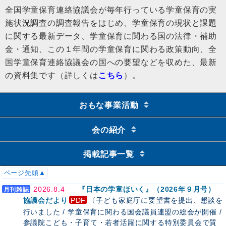
全国学童保育連絡協議会が毎年行っている学童保育の実
施状況調査の調査報告をはじめ、学童保育の現状と課題
に関する最新データ、学童保育に関わる国の法律・補助
金・通知、この１年間の学童保育に関わる政策動向、全
国学童保育連絡協議会の国への要望などを収めた、最新
の資料集です（詳しくは
こちら
）。
おもな事業活動
会の紹介
掲載記事一覧
ページ先頭▲
2026.8.4
『日本の学童ほいく』（2026年９月号）
協議会だより
〔子ども家庭庁に要望書を提出、懇談を
行いました / 学童保育に関わる国会議員連盟の総会が開催 /
参議院こども・子育て・若者活躍に関する特別委員会で質