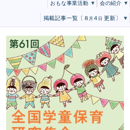
おもな事業活動
会の紹介
掲載記事一覧〔
８
４
更新〕
月
日