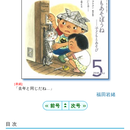
[表紙]
「去年と同じだね…」
福田岩緒
▲
＜＜
前号
次号
＞＞
▲
目 次