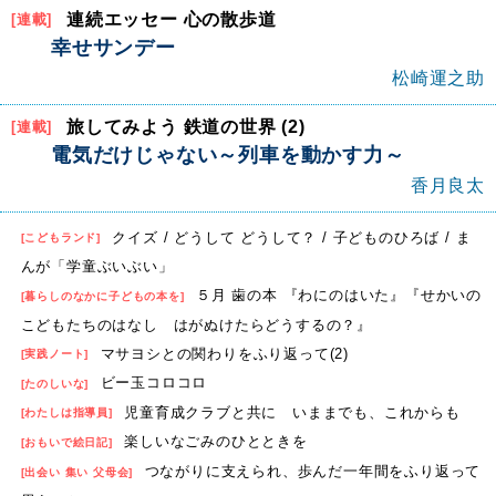
連続エッセー 心の散歩道
[連載]
幸せサンデー
松崎運之助
旅してみよう 鉄道の世界 (2)
[連載]
電気だけじゃない～列車を動かす力～
香月良太
クイズ / どうして どうして？ / 子どものひろば / ま
[こどもランド]
んが「学童ぶいぶい」
５月 歯の本 『わにのはいた』『せかいの
[暮らしのなかに子どもの本を]
こどもたちのはなし はがぬけたらどうするの？』
マサヨシとの関わりをふり返って(2)
[実践ノート]
ビー玉コロコロ
[たのしいな]
児童育成クラブと共に いままでも、これからも
[わたしは指導員]
楽しいなごみのひとときを
[おもいで絵日記]
つながりに支えられ、歩んだ一年間をふり返って
[出会い 集い 父母会]