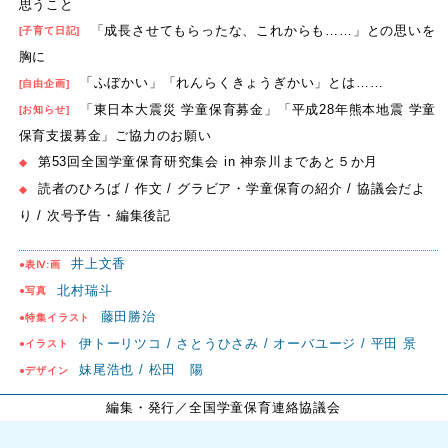
思うこと
「成長させてもらったな、これからも……」との思いを
[子育て日記]
胸に
「ふぼかい」「れんらくきょうぎかい」とは……
[自由企画]
「東日本大震災 学童保育募金」「平成28年熊本地震 学童
[お知らせ]
保育支援募金」ご協力のお願い
第53回全国学童保育研究集会 in 神奈川まであと５か月
◆
読者のひろば / 作文 / グラビア・学童保育の紹介 / 協議会だよ
◆
り / 次号予告・編集後記
井上文香
●表Ⅳ:画
北村瑞斗
●写真
藤田勝治
●特集イラスト
伊トーリツコ / さとうひさみ / オーバユージ / 平田 景
●イラスト
妹尾浩也 / 松田 陽
●デザイン
編集・発行
／全国学童保育連絡協議会