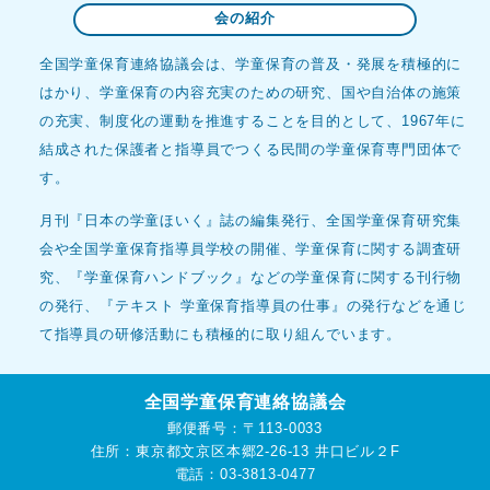
会の紹介
全国学童保育連絡協議会は、学童保育の普及・発展を積極的に
はかり、学童保育の内容充実のための研究、国や自治体の施策
の充実、制度化の運動を推進することを目的として、1967年に
結成された保護者と指導員でつくる民間の学童保育専門団体で
す。
月刊『日本の学童ほいく』誌の編集発行、全国学童保育研究集
会や全国学童保育指導員学校の開催、学童保育に関する調査研
究、『学童保育ハンドブック』などの学童保育に関する刊行物
の発行、『テキスト 学童保育指導員の仕事』の発行などを通じ
て指導員の研修活動にも積極的に取り組んでいます。
全国学童保育連絡協議会
郵便番号：〒113-0033
住所：東京都文京区本郷2-26-13 井口ビル２F
電話：03-3813-0477