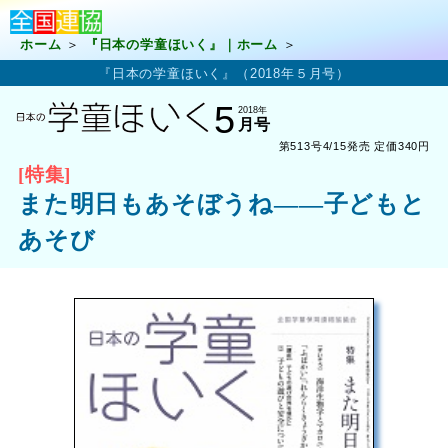
ホーム
『日本の学童ほいく』｜ホーム
『日本の学童ほいく』（2018年５月号）
5
2018年
月号
第513号4/15発売
定価340円
[特集]
また明日もあそぼうね――子どもと
あそび