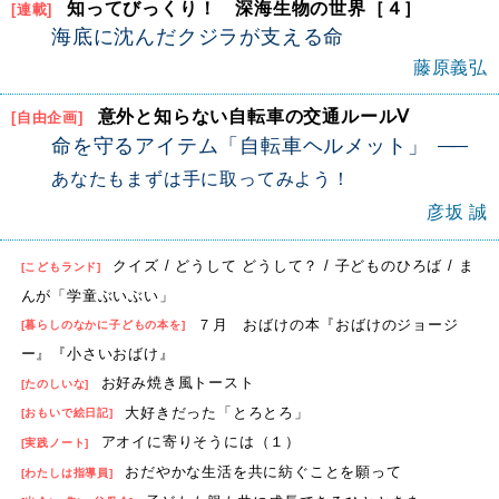
知ってびっくり！ 深海生物の世界［４］
[連載]
海底に沈んだクジラが支える命
藤原義弘
意外と知らない自転車の交通ルールⅤ
[自由企画]
命を守るアイテム「自転車ヘルメット」
あなたもまずは手に取ってみよう！
彦坂 誠
クイズ / どうして どうして？ / 子どものひろば / ま
[こどもランド]
んが「学童ぶいぶい」
７月 おばけの本『おばけのジョージ
[暮らしのなかに子どもの本を]
ー』『小さいおばけ』
お好み焼き風トースト
[たのしいな]
大好きだった「とろとろ」
[おもいで絵日記]
アオイに寄りそうには（１）
[実践ノート]
おだやかな生活を共に紡ぐことを願って
[わたしは指導員]