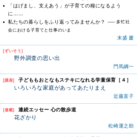
「はげまし、支えあう」が子育ての糧になるよう
に……
私たちの暮らしをふり返ってみませんか？
多忙社
会における子育てと仕事のいま
末盛 慶
[ずいそう]
野外調査の思い出
門馬綱一
子どももおとなもステキになれる学童保育［４］
[講座]
いろいろな家庭があってあたりまえ
近藤直子
連続エッセー 心の散歩道
[連載]
花ざかり
松崎運之助