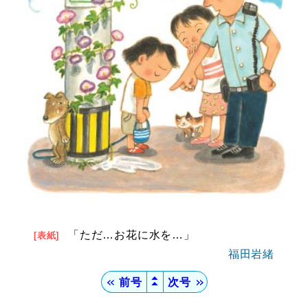
「ただ…お花に水を…」
[表紙]
福田岩緒
▲
＜＜
前号
次号
＞＞
▲