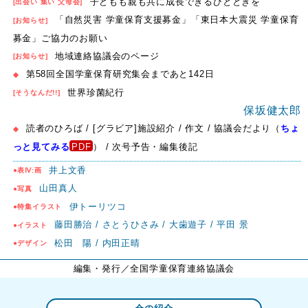
子どもも親も共に成長できるひとときを
[出会い 集い 父母会]
「自然災害 学童保育支援募金」「東日本大震災 学童保育
[お知らせ]
募金」ご協力のお願い
地域連絡協議会のページ
[お知らせ]
第58回全国学童保育研究集会まであと142日
◆
世界珍菌紀行
[そうなんだ!!]
保坂健太郎
読者のひろば / [グラビア]施設紹介 / 作文 / 協議会だより（
ちょ
◆
っと見てみる
） / 次号予告・編集後記
井上文香
●表Ⅳ:画
山田真人
●写真
伊トーリツコ
●特集イラスト
藤田勝治 / さとうひさみ / 大歯遊子 / 平田 景
●イラスト
松田 陽 / 内田正晴
●デザイン
編集・発行
／全国学童保育連絡協議会