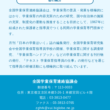
会の紹介
全国学童保育連絡協議会は、学童保育の普及・発展を積極的に
はかり、学童保育の内容充実のための研究、国や自治体の施策
の充実、制度化の運動を推進することを目的として、1967年に
結成された保護者と指導員でつくる民間の学童保育専門団体で
す。
月刊『日本の学童ほいく』誌の編集発行、全国学童保育研究集
会や全国学童保育指導員学校の開催、学童保育に関する調査研
究、『学童保育ハンドブック』などの学童保育に関する刊行物
の発行、『テキスト 学童保育指導員の仕事』の発行などを通じ
て指導員の研修活動にも積極的に取り組んでいます。
全国学童保育連絡協議会
郵便番号：〒113-0033
住所：東京都文京区本郷3-26-1 本郷宮田ビル４階
電話：03-3813-0477
ファクス：03-3813-0765
zghrk
xui.biglobe.ne.jp