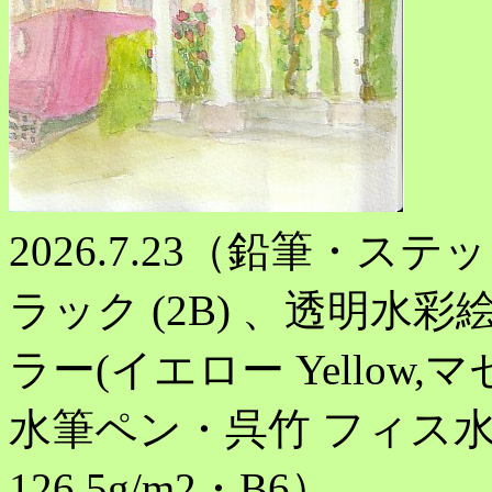
2026.7.23（鉛筆・ス
ラック (2B) 、透明水
ラー(イエロー Yellow,マゼ
水筆ペン・呉竹 フィス水筆
126.5g/m2・B6）