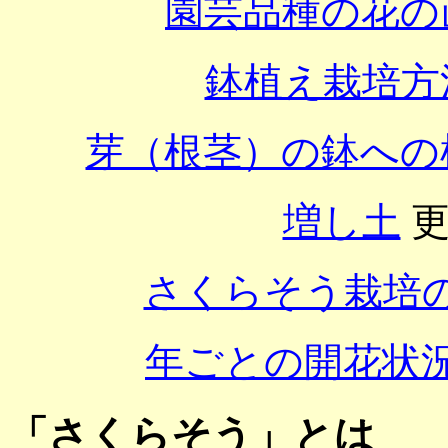
園芸品種の花の
鉢植え栽培方
芽（根茎）の鉢への
増し土
更新
さくらそう栽培
年ごとの開花状
「さくらそう」とは