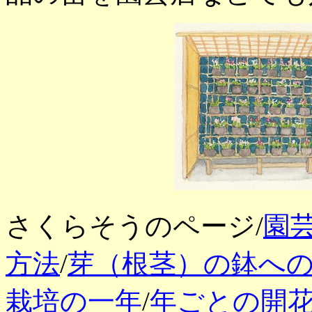
さくらそうのページ/
園
方法
/
芽（根茎）の鉢へ
栽培の一年
/
年ごとの開