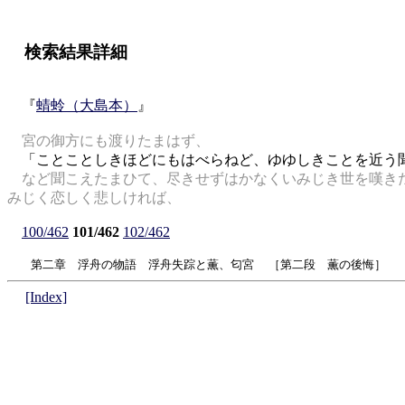
検索結果詳細
『
蜻蛉（大島本）
』
宮の御方にも渡りたまはず、
「ことことしきほどにもはべらねど、ゆゆしきことを近う
など聞こえたまひて、尽きせずはかなくいみじき世を嘆きた
みじく恋しく悲しければ、
100/462
101/462
102/462
第二章 浮舟の物語 浮舟失踪と薫、匂宮 ［第二段 薫の後悔］
[Index]