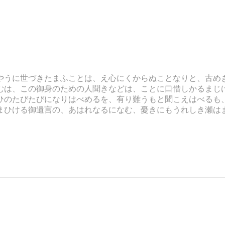
うに世づきたまふことは、え心にくからぬことなりと、古め
むは、この御身のための人聞きなどは、ことに口惜しかるまじ
ひのたびたびになりはべめるを、有り難うもと聞こえはべるも
まひける御遺言の、あはれなるになむ、憂きにもうれしき瀬は