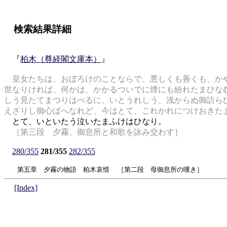
検索結果詳細
『
柏木（尊経閣文庫本）
』
皇女たちは、おぼろけのことならで、悪しくも善くも、かや
世なりければ、何かは、かかるついでに煙にも紛れたまひな
しう見たてまつりはべるに、いとうれしう、浅からぬ御訪ら
えざりし御心ばへなれど、今はとて、これかれにつけおきた
とて、いといたう泣いたまふけはひなり。
［第三段 夕霧、御息所と和歌を詠み交わす］
280/355
281/355
282/355
第五章 夕霧の物語 柏木哀惜 ［第二段 母御息所の嘆き］
[Index]