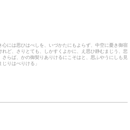
き心には思ひはべしを、いづかたにもよらず、中空に憂き御宿
けれど、さりとても、しかすくよかに、え思ひ静むまじう、悲
、さらば、かの御契りありけるにこそはと、思ふやうにしも見
まじりはべりける」