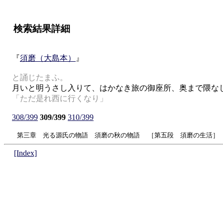
検索結果詳細
『
須磨（大島本）
』
と誦じたまふ。
月いと明うさし入りて、はかなき旅の御座所、奥まで隈なし
「ただ是れ西に行くなり」
308/399
309/399
310/399
第三章 光る源氏の物語 須磨の秋の物語 ［第五段 須磨の生活］
[Index]