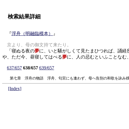
検索結果詳細
『
浮舟（明融臨模本）
』
京より、母の御文持て来たり。
「寝ぬる夜の
夢
に、いと騒がしくて見たまひつれば、誦経
や、ただ今、昼寝してはべる
夢
に、人の忌むといふことなむ
637/657
638/657
639/657
第七章 浮舟の物語 浮舟、匂宮にも逢わず、母へ告別の和歌を詠み残
[Index]