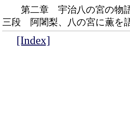
第二章 宇治八の宮の物語
三段 阿闍梨、八の宮に薫を
[Index]