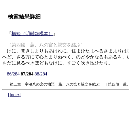
検索結果詳細
『
橋姫（明融臨模本）
』
［第四段 薫、八の宮と親交を結ぶ］
げに、聞きしよりもあはれに、住まひたまへるさまよりはじ
へど、さる方にて心とまりぬべく、のどやかなるもあるを、
をだに見るべきほどもなげに、すごく吹き払ひたり。
86/284
87/284
88/284
第二章 宇治八の宮の物語 薫、八の宮と親交を結ぶ ［第四段 薫、
[Index]