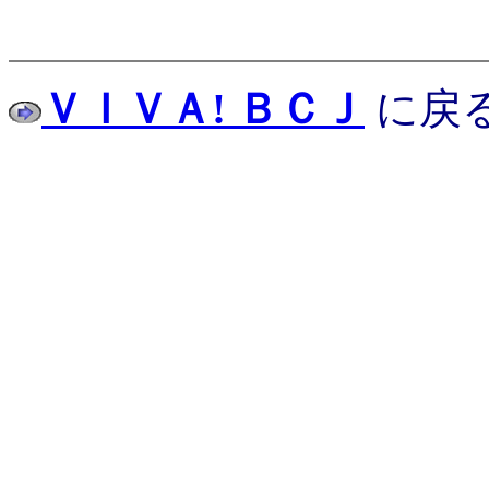
ＶＩＶＡ! ＢＣＪ
に戻