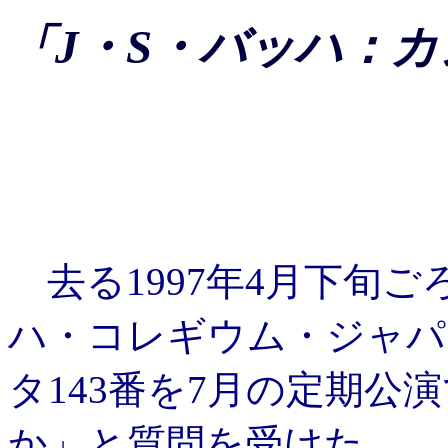
「J・S・バッハ：カ
去る1997年4月下旬
ハ・コレギウム・ジャパ
タ143番を7月の定期公
か」と質問を受けた。