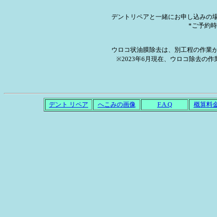
デントリペアと一緒にお申し込みの
*ご予約
ウロコ状油膜除去は、別工程の作業
※2023年6月現在、ウロコ除去の
デント リペア
へこみの画像
F.A.Q
概算料