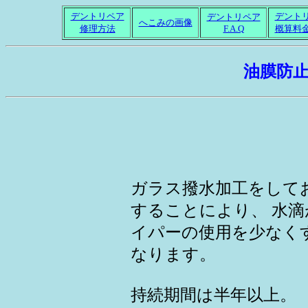
デントリペア
デント
デントリペア
へこみの画像
修理方法
F.A.Q
概算料
油膜防止
ガラス撥水加工をして
することにより、 水
イパーの使用を少なく
なります。
持続期間は半年以上。