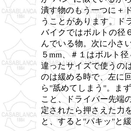
潰す物のもう一つに＋
うことがあります。ド
バイクではボルトの径６
んでいる物。次に小さい
５mm、＃１はボルト径４
違ったサイズで使うの
のは緩める時で、左に
ら"舐めてしまう"。ま
こと、ドライバー先端
定されたら押さえた力
と、すると"パキッ"と