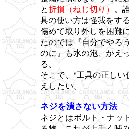
と
折損（ねじ切り）
。
具の使い方は怪我をす
傷めて取り外しを困難
たのでは『自分でやろ
のに』も水の泡、かえ
る。
そこで、"工具の正しい
えしたい。
ネジを潰さない方法
ネジとはボルト・ナッ
る物。これが上手く噛