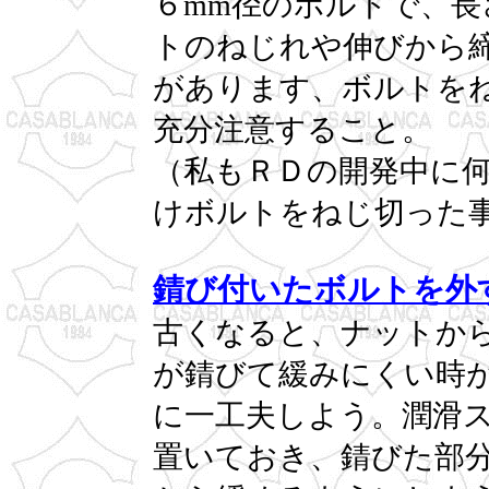
６mm径のボルトで、長
トのねじれや伸びから
があります、ボルトを
充分注意すること。
（私もＲＤの開発中に
けボルトをねじ切った
錆び付いたボルトを外
古くなると、ナットか
が錆びて緩みにくい時
に一工夫しよう。潤滑
置いておき、錆びた部