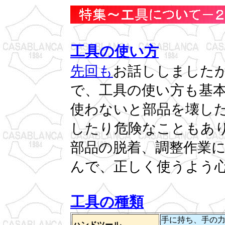
工具の使い方
先回も
お話ししました
で、工具の使い方も基
使わないと部品を壊し
したり危険なこともあ
部品の脱着、調整作業
んで、正しく使うよう
工具の種類
手に持ち、手の
ハンドツール