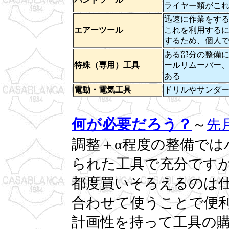
ライヤー類がこ
迅速に作業をす
エアーツール
これを利用する
するため、個人
ある部分の整備
特殊（専用）工具
ールリムーバー
ある
電動・電気工具
ドリルやサンダ
何が必要だろう？
～
先
調整＋α程度の整備では
られた工具で充分です
都度買いそろえるのは
合わせて使うことで便
計画性を持って工具の