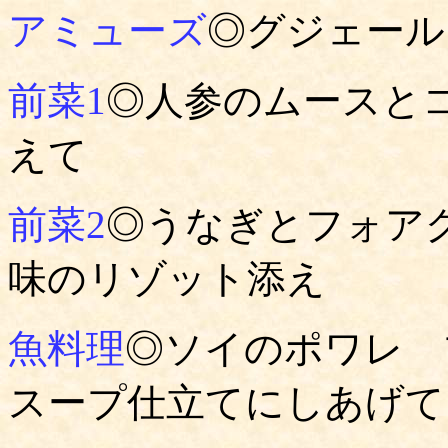
アミューズ
◎グジェール
前菜1
◎人参のムースと
えて
前菜2
◎うなぎとフォア
味のリゾット添え
魚料理
◎ソイのポワレ 
スープ仕立てにしあげて