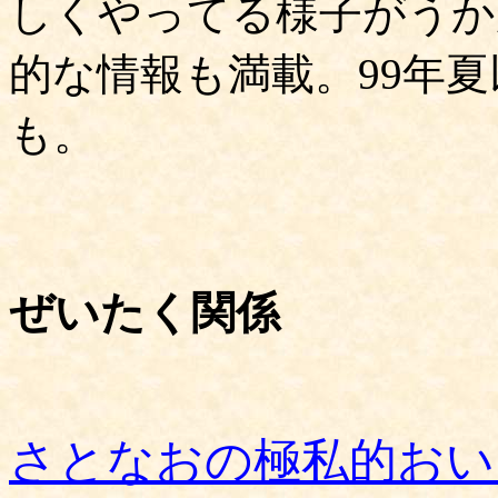
しくやってる様子がうか
的な情報も満載。99年
も。
ぜいたく関係
さとなおの極私的おい