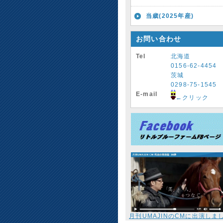
当歳(2025年産)
お問い合わせ
Tel
北海道
0156-62-4454
茨城
0298-75-1545
E-mail
←クリック
月刊UMAJINのCMに出演しま