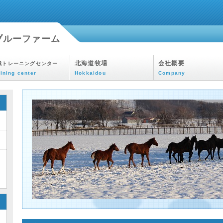
ブルーファーム
北海道牧場
会社概要
城トレーニングセンター
aining center
Hokkaidou
Company