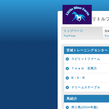
リトル
トップページ
茨
TopPage
Tr
茨城トレーニングセンター
スピリットファーム
Ｔｅａｍ 百馬力
N・S・R
ドリームステーブル
馬紹介
売り馬(2024年産)