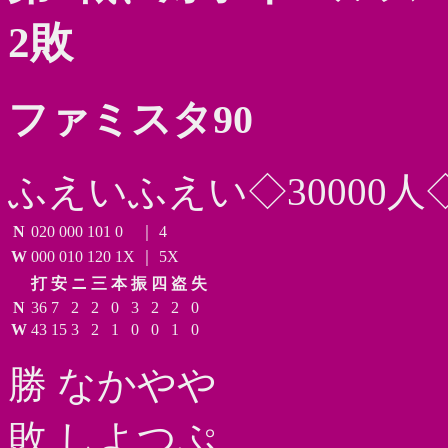
2敗
ファミスタ90
ふえいふえい◇30000人
N
020
000
101
0
｜
4
W
000
010
120
1X
｜
5X
打
安
ニ
三
本
振
四
盗
失
N
36
7
2
2
0
3
2
2
0
W
43
15
3
2
1
0
0
1
0
勝 なかやや
敗 しよつぷ