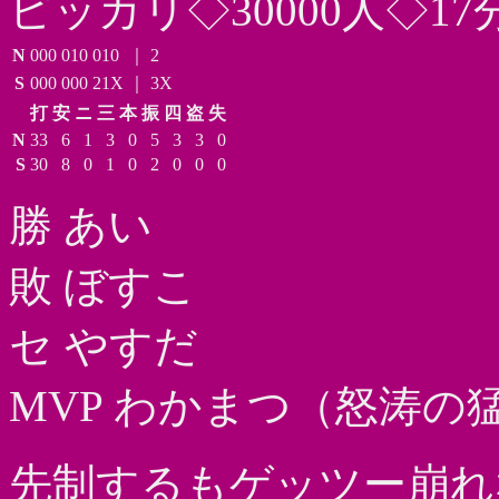
ピッカリ◇30000人◇17
N
000
010
010
｜
2
S
000
000
21X
｜
3X
打
安
ニ
三
本
振
四
盗
失
N
33
6
1
3
0
5
3
3
0
S
30
8
0
1
0
2
0
0
0
勝 あい
敗 ぼすこ
セ やすだ
MVP わかまつ（怒涛の
先制するもゲッツー崩れ