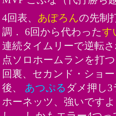
4回表、
あぽろん
の先制打
調． 6回から代わった
す
連続タイムリーで逆転さ
点ソロホームランを打
回裏、セカンド・ショー
後、
あつぷる
ダメ押し3
ホーネッツ、強いですよぉ
し． しかもエラー4つっ