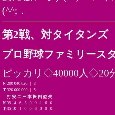
(^^;．
第2戦、対タイタンズ
プロ野球ファミリースタ
ピッカリ◇40000人◇20
N
200
040
020
｜
8
T
320
000
000
｜
5
打
安
ニ
三
本
振
四
盗
失
N
39
14
6
3
0
9
1
6
0
T
35
10
1
0
0
6
0
0
0