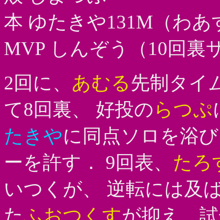
本 ゆたきや131M（わ
MVP しんぞう（10回
2回に、
あむる
先制タイ
て8回裏、 好投の
らつぷ
たきや
に同点ソロを浴
ーを許す． 9回表、
たろ
いつくが、 逆転には及ば
た
ふおつくす
が抑え、試