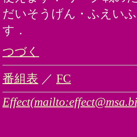
だいそうげん・ふえいふ
す．
つづく
番組表
／
FC
Effect(mailto:effect@msa.bi