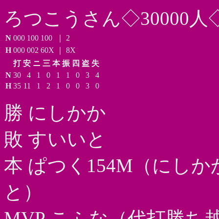
ろつこうさん◇30000人
N
000
100
100
｜
2
H
000
002
60X
｜
8X
打
安
ニ
三
本
振
四
盗
失
N
30
4
1
0
1
1
0
3
4
H
35
11
1
2
1
0
0
3
0
勝 にしかか
敗 すいいと
本 ぱつく154M（にし
と）
MVP こふな（代打勝ち