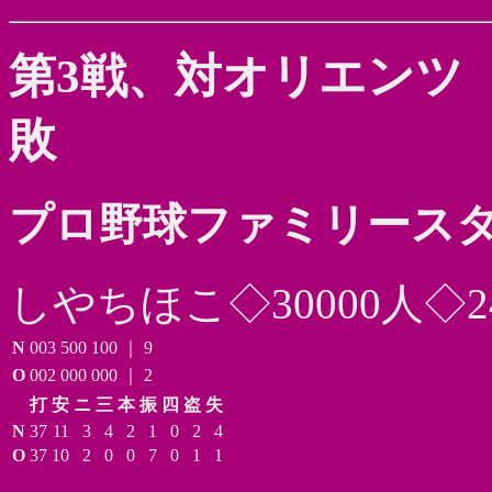
第3戦、対オリエンツ
敗
プロ野球ファミリースタ
しやちほこ◇30000人◇2
N
003
500
100
｜
9
O
002
000
000
｜
2
打
安
ニ
三
本
振
四
盗
失
N
37
11
3
4
2
1
0
2
4
O
37
10
2
0
0
7
0
1
1