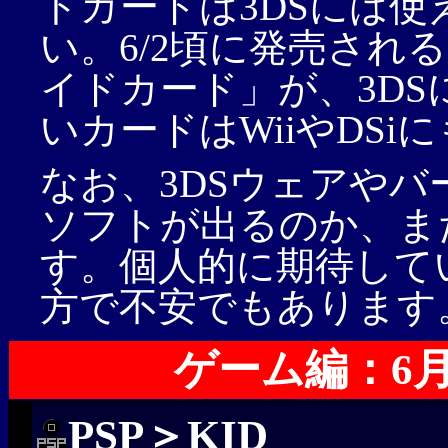
トカードは3DSには
い。6/2頃に発売され
イドカード」が、3D
いカードはWiiやDSi
なお、3DSウェアや
ソフトが出るのか、ま
す。個人的に期待して
方で不安でもあります
ゲーム編：6
PSP＞KID