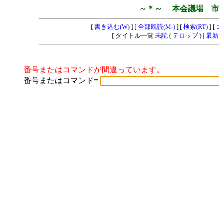
～＊～ 本会議場 市
[
書き込む(W)
] [
全部既読(M-)
] [
検索(RT)
] [
[ タイトル一覧
未読
(
テロップ
) |
最新
番号またはコマンドが間違っています。
番号またはコマンド=