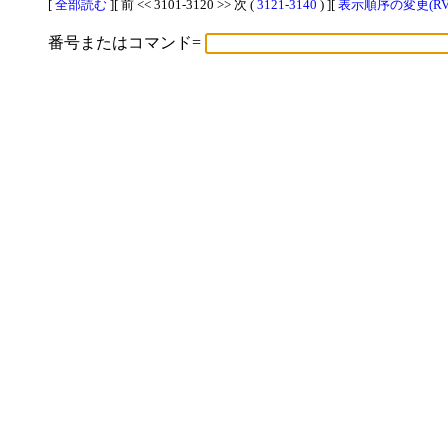
[
全部読む
][ 前 << 3101-3120 >> 次 (
3121-3140
) ][
表示順序の変更(RV
番号またはコマンド=