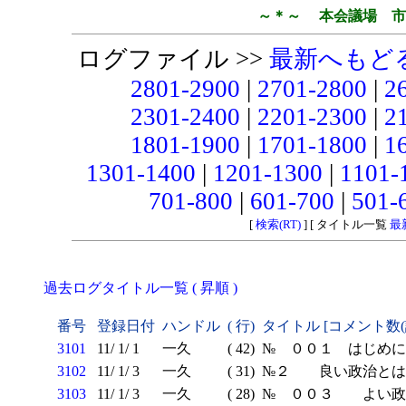
～＊～ 本会議場 市
ログファイル >>
最新へもど
2801-2900
|
2701-2800
|
2
2301-2400
|
2201-2300
|
2
1801-1900
|
1701-1800
|
1
1301-1400
|
1201-1300
|
1101-
701-800
|
601-700
|
501-
[
検索(RT)
] [ タイトル一覧
最
過去ログタイトル一覧 ( 昇順 )
番号
登録日付
ハンドル
( 行)
タイトル [コメント数
3101
11/ 1/ 1
一久
( 42)
№ ００１ はじめに
3102
11/ 1/ 3
一久
( 31)
№２ 良い政治とは
3103
11/ 1/ 3
一久
( 28)
№ ００３ よい政