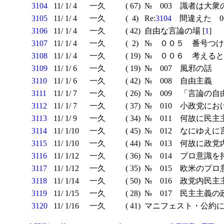
3104
11/ 1/ 4
一久
( 67)
№ 003 識者は大衆
3105
11/ 1/ 4
一久
( 4)
Re:
3104
間違えた 00
3106
11/ 1/ 4
一久
( 42)
自由な言論の場 [
1
]
3107
11/ 1/ 4
一久
( 2)
№ ００５ 番号つけ
3108
11/ 1/ 4
一久
( 19)
№ ００６ 考えると
3109
11/ 1/ 6
一久
( 19)
№ 007 風邪の話
3110
11/ 1/ 6
一久
( 42)
№ 008 自由主義
3111
11/ 1/ 7
一久
( 26)
№ 009 「言論の自
3112
11/ 1/ 7
一久
( 37)
№ 010 小政党に
3113
11/ 1/ 9
一久
( 34)
№ 011 何故に民主
3114
11/ 1/10
一久
( 45)
№ 012 なにゆえ
3115
11/ 1/10
一久
( 44)
№ 013 何故に政党
3116
11/ 1/12
一久
( 36)
№ 014 プロ意識を
3117
11/ 1/12
一久
( 35)
№ 015 欧米のプロ
3118
11/ 1/14
一久
( 50)
№ 016 政党内民主
3119
11/ 1/15
一久
( 28)
№ 017 民主主義の
3120
11/ 1/16
一久
( 41)
マニフェスト・公約に