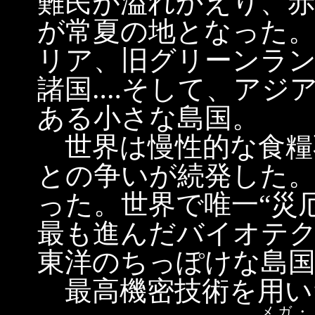
難民が溢れかえり、赤
が常夏の地となった
リア、旧グリーンラン
諸国‥‥そして、アジ
ある小さな島国。
世界は慢性的な食糧
との争いが続発した
った。世界で唯一“災
最も進んだバイオテ
東洋のちっぽけな島国
最高機密技術を用い
メガ・