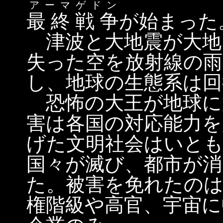
アーマゲドン
最 終 戦 争
が始まった
津波と大地震が大地
失った空を放射線の雨
し、地球の生態系は回
恐怖の大王が地球に
害は各国の対応能力を
げた文明社会はいと
国々が滅び、都市が消
た。被害を免れたのは
権階級や高官、宇宙に