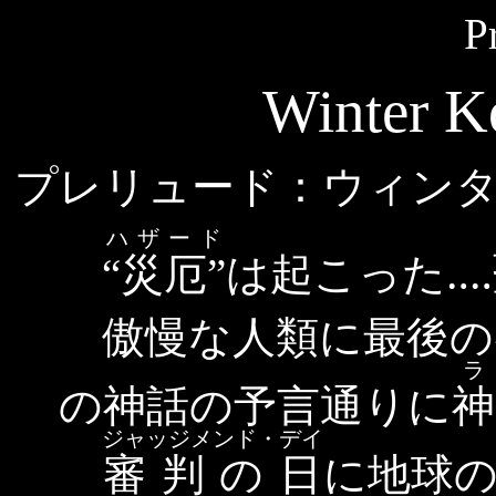
P
Winter 
プレリュード：ウィン
ハザード
“災厄”
は起こった‥
傲慢な人類に最後の
の神話の予言通りに
神
ジャッジメンド・デイ
審 判 の 日
に地球