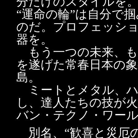
分だけのスタイルを
“運命の輪”は自分で
のだ。プロフェッシ
器を。
もう一つの未来、も
を遂げた常春日本の象
島。
ミートとメタル、ハ
し、達人たちの技が火
バン・テクノ・ワー
別名、“歓喜と災厄の