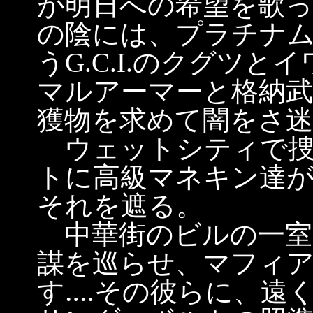
が明日への希望を歌
の陰には、プラチナ
うG.C.I.のクグツ
マルアーマーと格納
獲物を求めて闇をさ迷
ウェットシティで捜査に
トに高級マネキン達
それを遮る。
中華街のビルの一室
謀を巡らせ、マフィ
す‥‥その彼らに、遠