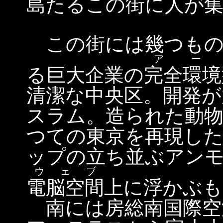
島たるこの街に人が
この街には幾つも
アー
る巨大企業の
完全環境
清潔な中央区。開発が
スラム。造られた動物
つての東京を再現し
ップの立ち並ぶアン
ウェブ
電脳空間
上に浮かぶも
南には房総南国際空