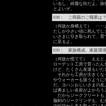
いるし、綺麗な街だよ。旅
とよいぞ。
038： ご両親のご職業は
（何故か身構えて） ‥‥
たしが小さい頃に死んでし
いさまに引き取られて、育
に至るよ。
039： 家族構成、家庭環
（何故か慌てて） ええと
ローデット工房で育ったん
けど、たくさん友達もいた
それから工房が大きくな
やウォーカーも扱うように
だ。ヨハンおじいさまの友
ば勇ましい名前がよかろう
だからジークフリートも
脳剣のジークリンデも、む
の伝説から名を取っている