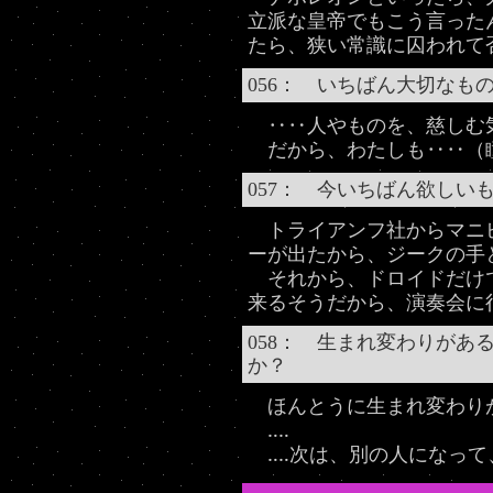
立派な皇帝でもこう言った
たら、狭い常識に囚われて
056： いちばん大切なも
‥‥人やものを、慈しむ
だから、わたしも‥‥（
057： 今いちばん欲しい
トライアンフ社からマニ
ーが出たから、ジークの手
それから、ドロイドだけ
来るそうだから、演奏会に
058： 生まれ変わりがあ
か？
ほんとうに生まれ変わり
‥‥
‥‥次は、別の人になって