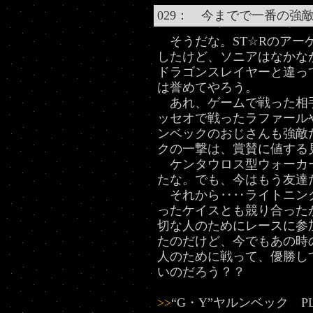
029： 今までで一番の強
そうだな。ST☆Rのアー
したけど、ソニアはなかな
ドラゴンスレイヤーと違っ
は誉めてやろう。
あれ、ゲームで戦った相
ッセオで戦ったラファール
ンベックのおじさんも強敵だ
クの一撃は、賞賛に値する
ケンタウロス型ウォーカ
たな。でも、今はもう友達
それから‥‥ライトニン
ったケイスとも競り合った
切な人のためにレースに参
たのだけど、今でもあの時
人のために戦って、優勝し
いのだろう？？
>>
“G・Y”ヤルンベック P