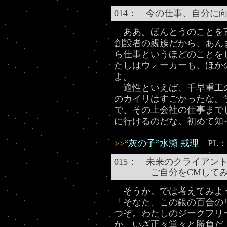
014： 今の仕事、自分に
ああ。ほんとうのことを
創設者の親族だから、あん
ら仕事というほどのことを
たしはウォーカーも、ほか
よ。
適性といえば、千早重工
のカイリはすごかったな。
で、その上会社の仕事まで
に行けるのだな。初めて知
>>
“灰の子”水瀬 戒理
PL：
015： 未来のクライアン
ご自分をCMしてみて
そうか。では考えてみよ
「そなた、この銀の百合の
つぞ。わたしのジークフリ
か、いざ正々堂々と勝負だ