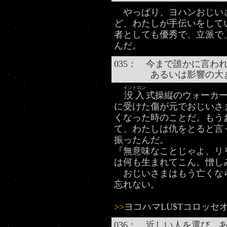
やっぱり、ヨハンおじい
ど、わたしが手伝いをして
者としても優秀で、立派で
んだ。
035： 今まで誰かに言わ
あるいは影響の大き
イントロン
没入
式操縦のウォーカ
に受けた傷が元でおじいさ
くなった時のことだ。もう
て、わたしは仇をとると言
振ったんだ。
『無意味なことじゃよ、リ
は何も生まれてこん。憎し
おじいさまはもう亡くな
忘れない。
>>
ヨコハマLU$Tコロッセオ
036： 近しい人を選び、