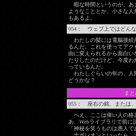
暇な時間というのが、あ
ようなこととか、小さな人
もあるよ。
054： ウェブ上ではどん
わたしの髪には電脳接続
るんだ。これを使ってアク
由に変えられるから面白い
たりしたのだけど、今度わ
っているんだ。
わたしぐらいの年の、人
どうかな？
まと
055： 座右の銘、または
へえ、ここは偉い人の格
あ、Webライブラリで前に
「神秘を笑うものは愚人で
ナポレオンといったら、