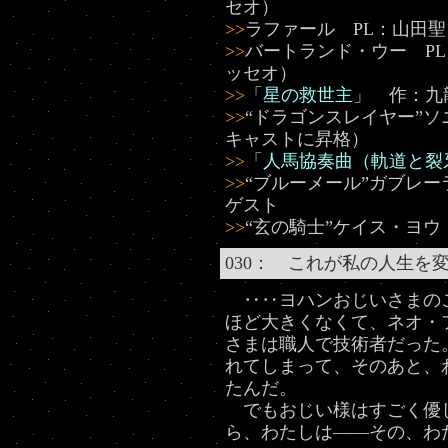
セオ）
>>
ラファール PL：山田聖
>>
バートランド・ウー PL
ッセオ）
>>
「
星の救世主
」 作：九
>>
“ドラゴンスレイヤー”
キャストに昇格）
>>
「
人馬協奏曲（軌道と裂
>>
“ブルーメール”ガブレ
ゲスト
>>
“玄の騎士”ケイス・ヨウ
030： これが私の人生を
‥‥ヨハンおじいさまの
ほど大きくなくて、ネオ・
さまは職人で技術者だった
れてしまって、そのあと、
たんだ。
でもおじい様はすごく優
ら、わたしは――その、わ