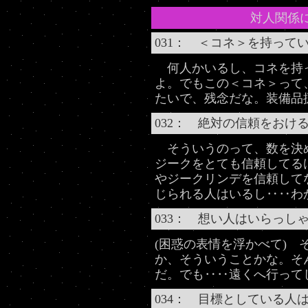
対人関係
031： ＜コネ＞を持って
何人かいるし、コネを持
よ。でもこの＜コネ＞って
たいで、残念だな。装備品
032： 絶対の信頼をおけ
そういうのって、数を決
ジークをとても信頼してる
やジークリンデを信頼して
じられる人はいるし‥‥わ
033： 想い人はいらっし
(困惑の表情を浮かべて)
か、そういうことかな。そ
だ。でも‥‥遠くへ行って
034： 目標としている人