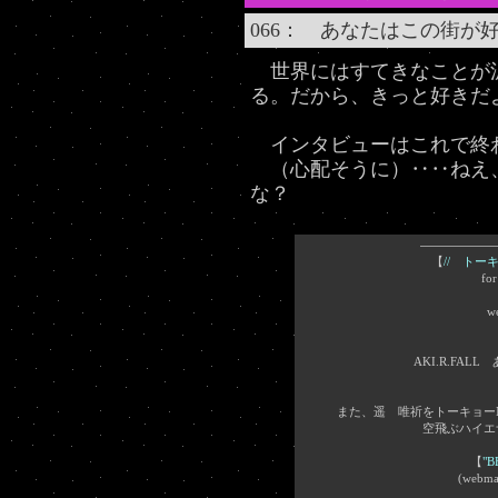
066： あなたはこの街が
世界にはすてきなことが
る。だから、きっと好きだ
インタビューはこれで終
（心配そうに）‥‥ねえ
な？
【
// トー
fo
w
AKI.R.FA
また、遥 唯祈をトーキョー
空飛ぶハイエ
【
"B
(web