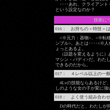
‥‥あれ、クライアント
という設定なのか？
技術に
016： お持ちの＜特技＞
<※元力：器物>、<※転移
ンブル>。あとは‥‥<※
ょっとあるよ。
（話題を変えるように）あ
マシン・バディ>だ。わた
できるのだから。
017： ４レベル以上の一
4Lvの技能ならあるけど、
しのような女の子が変に強
018： よく使う組み合わ
Dの時代だと、わたしが持