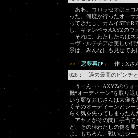
ああ。コロッセオはヨコハ
った。何度か行ったオーサ
ってきたし、カムイST☆
し、キャンベラAXYZのウ
それに、わたしたちはネ
ーヴ・ルテチアは美しい街
景は、みんなにも見せてあ
>>
「
悪夢再び
」 作：Xさ
028： 過去最高のピンチ
うーん‥‥AXYZのウォ
機“オーディーン”を取り
いう変なおじさんは大儀を
くそのオーディーンとジー
らく気を失ってしまったん
アヤノがその間に手当て
ど、その時わたしの傷を見
よ。もちろん、戦いはジー