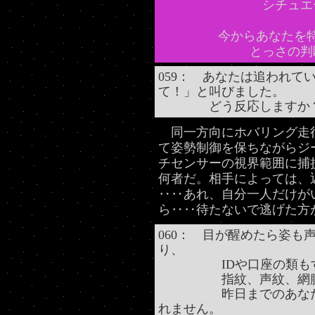
シチュエ
今からあなたを特
とっさの判
059： あなたは追われて
て！」と叫びました。
どう反応しますか
同一方向にホバリング走行
て姿勢制御を保ちながらジ
チセンサーの視界範囲に捕
何者だ。相手によっては、
‥‥あれ、自分一人だけが
ら‥‥待たないで逃げた方
060： 目が醒めたら姿も
り、
IDや口座の類もすべ
指紋、声紋、網膜パタ
昨日までのあなたと今
れません。