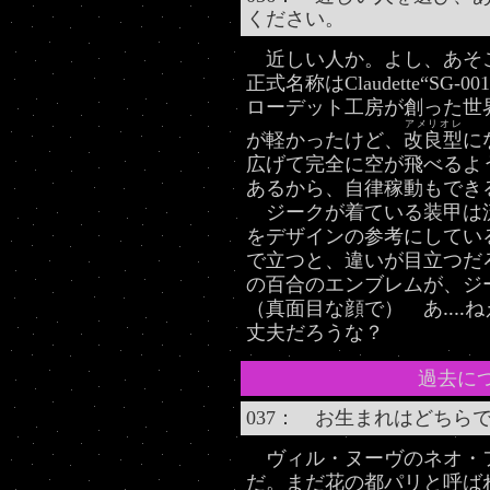
ください。
近しい人か。よし、あそ
正式名称はClaudette“S
ローデット工房が創った世
アメリオレ
が軽かったけど、
改良型
に
広げて完全に空が飛べるよ
あるから、自律稼動もでき
ジークが着ている装甲は
をデザインの参考にしてい
で立つと、違いが目立つだ
の百合のエンブレムが、ジ
（真面目な顔で） あ‥‥
丈夫だろうな？
過去に
037： お生まれはどちら
ヴィル・ヌーヴのネオ・
だ。まだ花の都パリと呼ば