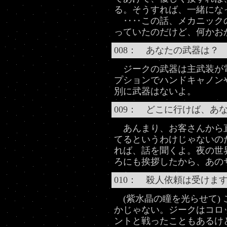
る。そうすれば、一緒にな
‥‥この話、メカニック
っていたのだけど、何かお
008： あなたの武器は？
ジークの武器は主武装が電
プションでハンドキャノン
別に武器はないよ。
009： どこに行けば、あ
あんまり、お客さんから
てるというわけじゃないの
れば、話を聞くよ。夜の世
ろにも挨拶したから、あの
010： 殺人依頼は受けま
(紫水晶の瞳を光らせて)
かじゃない。ジークはコロ
ントと戦ったこともあるけ