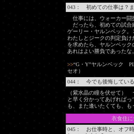
043： 初めての仕事は？
仕事には、ウォーカー闘
だったら、初めての試合
ゲーリー・ヤルンベック。
わたしとジークの判定負け
を求めたら、ヤルンベック
あれはよい勝負であったな
>>
“G・Y”ヤルンベック P
セオ）
044： 今でも後悔してい
（紫水晶の瞳を伏せて） 
と早く分かってあげればっ
も、また逢いたくても、も
衣食住に
045： お仕事時と、オフ