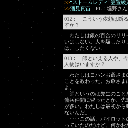
>>
“ストームレディ”笠置綾
>>
酒見真宙
PL：堀野さん
012： こういう依頼は断
すか？
わたしは銀の百合のリリ
いはしない。人を騙したり
は、したくない。
013： 師といえる人や、
人物はいますか？
わたしはヨハンお爺さま
ことを教わった。お爺さま
よ。
師というのは先生のこと
傭兵仲間に習ったとか、先
が多い。わたしは最初から
ないんだ。
‥‥この話、パイロット
っていたのだけど、何かお