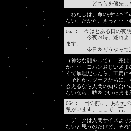
どちらを優先しま
わたしは、命の持つ本当
ない。だから、きっと‥‥
063： 今はとある日の夜
今夜24時、逃れようの
ます。
今日をどうやって過
（神妙な顔をして） 死は
か‥‥。ヨハンおじいさま
くて無理だったら、工房に
それからジークたちに、
会えるなら人間の知り合い
ないなら、嘘をついたまま
064： 目の前に、あなた
敵がいます。ここで一言。
ジークは人間サイズより
ないと思うのだけど、それ