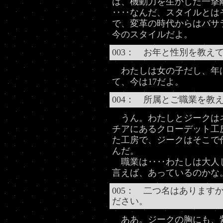
は、機動力を生かした一
‥‥なんだ、スタイルとは
で、変革の時代からはバサ
今のスタイルだよ。
003： お年と性別を教え
わたしは女の子だし、年は
て、今は17だよ。
004： 所属とご職業を教
うん。わたしとジークは
チアにあるクローデット工
た工房で、ジークはそこで
んだ。
職業は‥‥わたしは大人
言えば、あっているのかな
005： 二つ名はあります
ださい。
ああ。ジークの胸にも、