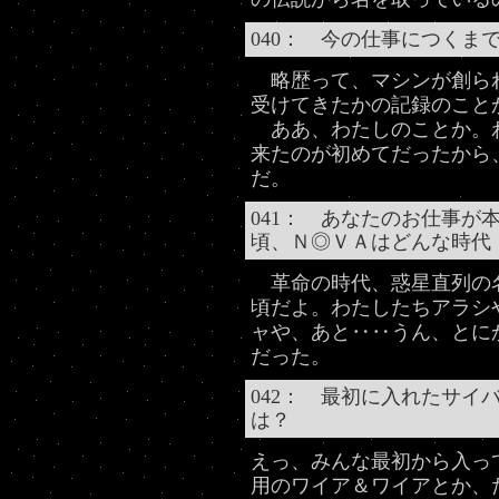
040： 今の仕事につくま
略歴って、マシンが創ら
受けてきたかの記録のこと
ああ、わたしのことか。わ
来たのが初めてだったから
だ。
041： あなたのお仕事が
頃、Ｎ◎ＶＡはどんな時代
革命の時代、惑星直列の
頃だよ。わたしたちアラシ
ャや、あと‥‥うん、とに
だった。
042： 最初に入れたサイ
は？
えっ、みんな最初から入っ
用のワイア＆ワイアとか、