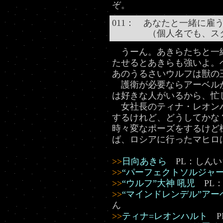
ぞ。
011： あなたと一緒に雇
（個人名でも、スタイ
うーん。あきらたちと一
たせるとあきらも強いよ。
あのうるさいウルフは獣の
護衛が必要ならアーベル
は好きな人がいるから、忙
女社長のティナ・レオン
するけれど、どうしてかな
時々変なポーズをするけど
ば、ロシアに行ったマヒロ
>>
日向あきら
PL：しんい
>>
“パーフェクトソルジャー
>>
“ウルフ”大神 吼児
PL：
>>
“マインドレンデル”アー
ん
>>
ティナ=レオンハルト
P