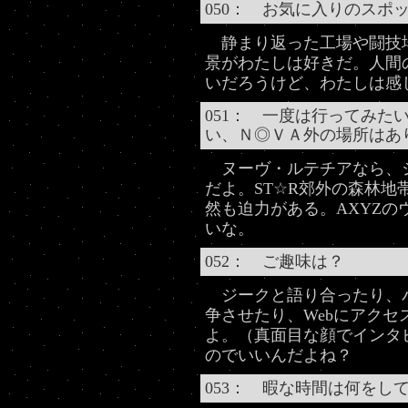
050： お気に入りのスポ
静まり返った工場や闘技
景がわたしは好きだ。人間
いだろうけど、わたしは感
051： 一度は行ってみた
い、Ｎ◎ＶＡ外の場所はあ
ヌーヴ・ルテチアなら、
だよ。ST☆R郊外の森林地
然も迫力がある。AXYZ
いな。
052： ご趣味は？
ジークと語り合ったり、
争させたり、Webにアク
よ。（真面目な顔でインタ
のでいいんだよね？
053： 暇な時間は何をし