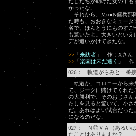
たしたちが助けた女の子も
かったな。
それから、M○●N傭兵部
た時も、おおきなミュータ
名で、ほんとうにものすご
も驚いたよ。大きいといえ
デが追いかけてきたな。
>>
「
来訪者
」 作：Xさん
>>
「
楽園は未だ遠く
」 作
026： 軌道がらみと一番
軌道か。コロニーから来
て、ジークに賭けてくれた
の大勝利で、そのおじさん
たしを見ると驚いて、小さ
だ。あれはよい試合だった
になるのだな。
027： Ｎ◎ＶＡ（あるい
たことはありますか？