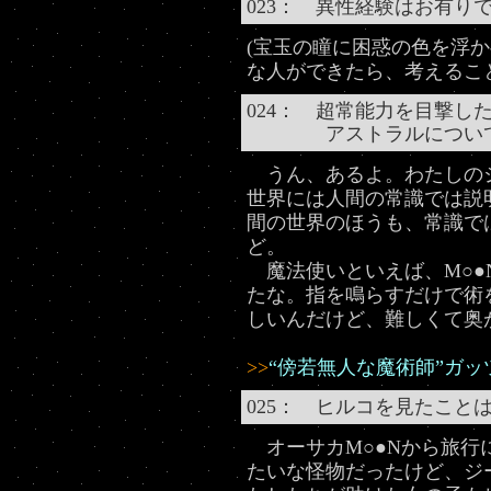
023： 異性経験はお有り
(宝玉の瞳に困惑の色を浮か
な人ができたら、考えるこ
024： 超常能力を目撃し
アストラルについては
うん、あるよ。わたしの
世界には人間の常識では説
間の世界のほうも、常識で
ど。
魔法使いといえば、M○●
たな。指を鳴らすだけで術
しいんだけど、難しくて奥
>>
“傍若無人な魔術師”ガッ
025： ヒルコを見たこと
オーサカM○●Nから旅行
たいな怪物だったけど、ジ