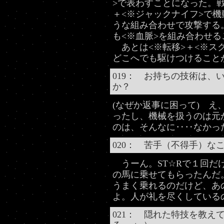
>で表わすことになった。戦
＋<※ジャックナイフ>で
うな組み合わせで攻撃する
も<※血脈>を組み合わせ
あとは<※転移>＋<※ス
どこへでも駆けつけること
019： お持ちの技術は、
か？
(なぜか返事に困って) 
ったし、機械を扱うのは元
のは、そんなに‥‥なかっ
020： 苦手（不得手）な
うーん。ST☆Rで１回だ
の馬に乗せてもらったんだ
うまく乗れるのだけど、あ
よ。人が礼を尽くしている
021： 隠れた特技を教え