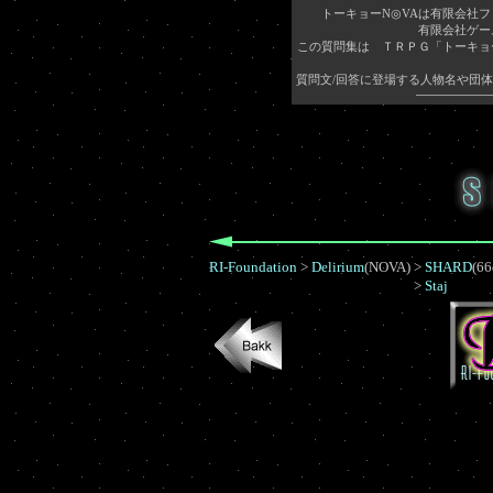
トーキョーN◎VAは有限会社
有限会社ゲー
この質問集は ＴＲＰＧ「トーキョ
質問文/回答に登場する人物名や団
RI-Foundation
>
Delirium
(NOVA)
>
SHARD
(66
>
Staj