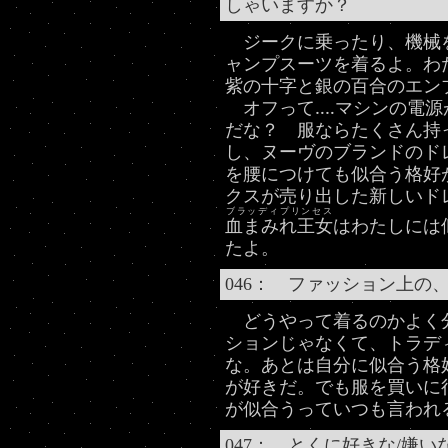
しゃいますか？
ジークに乗ったり、機械
ャンプスーツを着るよ。わ
紫の十字と銀の百合のエン
オフって‥‥マシンの電源
だな？ 服ならたくさん持
し、ヌーヴのブランドのド
を腰につけても似合う格好
クスが売り出した新しいド
ブラッディプリンセス
血まみれ王女
はわたしには
たよ。
046： ファッション上の
どうやって着るのかよく分
ションじゃなくて、トラデ
な。あとは自分に似合う格
が好きだ。でも服を買いに
が似合うっていつも言われ
047： とくに好きな/嫌