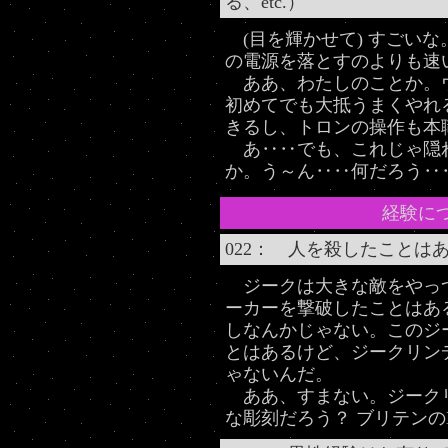
る、etc.）
(目を輝かせて) すごいな
の電源を落とすのよりも速
ああ、わたしのことか。
初めてでも大抵うまくやれ
きるし、トロンの操作も本
あ‥‥でも、これじゃ隠
か。う～ん‥‥何だろう‥
経験に
022： 人を殺したことは
ジークは大きな敵をやっ
ーカーを撃破したことはあ
しなんかじゃない。このジ
とはあるけど、ジークリン
ゃないんだ。
ああ、すまない。ジーク
な彫刻だろう？ ブリテンのB