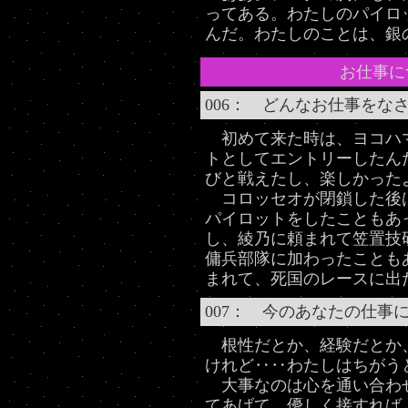
ってある。わたしのパイロ
んだ。わたしのことは、銀
お仕事に
006： どんなお仕事をな
初めて来た時は、ヨコハマ
トとしてエントリーしたん
びと戦えたし、楽しかった
コロッセオが閉鎖した後
パイロットをしたこともあ
し、綾乃に頼まれて笠置技
傭兵部隊に加わったことも
まれて、死国のレースに出
007： 今のあなたの仕事
根性だとか、経験だとか
けれど‥‥わたしはちがう
大事なのは心を通い合わ
てあげて、優しく接すれば