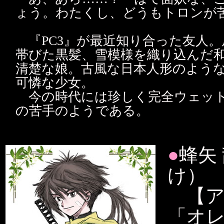
ょう。わたくし、どうもトロンが
『PC3』が最近知り合った友人。
帯びた黒髪、雪模様を織り込んだ
清楚な娘。古風な日本人形のよう
可憐な少女。
今の時代には珍しく完全ウェット
の苦手のようである。
●
蜂矢
け）
【アラ
「オ