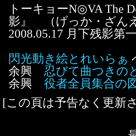
トーキョーN◎VA The D
影』 （げっか・ざん
2008.05.17 月下
閃光動き絵とれいらぁ
余興
忍びて曲つきの
余興
役者全員集合の
[この頁は予告なく更新