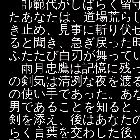
師範代がしばらく留守
たあなたは、道場荒ら
き止め、見事に斬り伏
ると聞き、急ぎ戻った
ふたたび白刃が舞って
雨月忠鷹は記憶に残っ
の剣気は清冽な夜を渡
の使い手であった。あ
男であることを知ると
剣を添え、後はあなた
らく言葉を交わした後