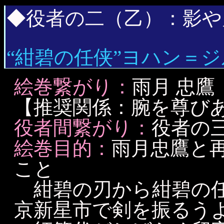
◆役者の二（乙）：影や
“紺碧の任侠”ヨハン＝
絵巻繋がり：
雨月 忠
【推奨関係：腕を尊び
役者間繋がり：
役者の三 
絵巻目的：
雨月忠鷹と
こと
紺碧の刃から紺碧の任
京新星市で剣を振るう