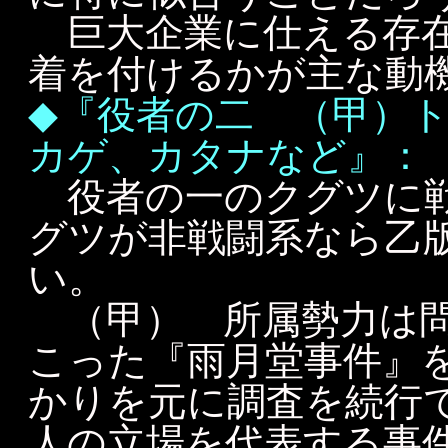
巨大企業に仕える存在
着を付けるかが主な動
◆『役者の二 （甲）
カゲ、カタナなど』：
役者の一のクグツに戦
グツが非戦闘系なら乙
い。
（甲） 所属勢力は問
こった『雨月堂事件』
かりを元に調査を続行
人の立場を代表する事