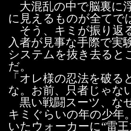
大混乱の中で脳裏に浮
に見えるものが全てで
そう、キミが振り返る
入者が見事な手際で実
システムを抜き去ると
だ。
「オレ様の忍法を破る
な。お前、只者じゃない
黒い戦闘スーツ、なぜ
キミぐらいの年の少年
いたウォーカーに“雷王