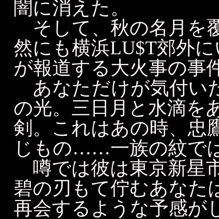
闇に消えた。
そして、秋の名月を覆
然にも横浜LU$T郊外
が報道する大火事の事
あなただけが気付いた
の光。三日月と水滴を
剣。これはあの時、忠
じもの……一族の紋で
噂では彼は東京新星市
碧の刃もて佇むあなた
再会するような予感が