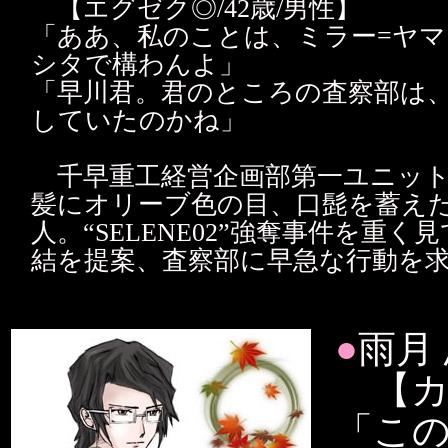
【エグゼク◎/42歳/男性】
「ああ、私のことは、ミラー=ヤ
シタで構わんよ」
「早川君。君のところの査察部は
していたのかね」
千早重工経営企画部第一ユニット
髪にオリーブ色の目、口髭を蓄え
人。“SELENE02”強奪事件を重
結を提案、査察部に早急な行動を
●
雨月
【カゲ
「こ