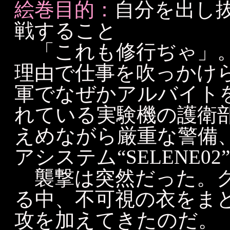
絵巻目的：
自分を出し
戦すること
「これも修行ぢゃ」。
理由で仕事を吹っかけ
軍でなぜかアルバイト
れている実験機の護衛
えめながら厳重な警備
アシステム“SELENE
襲撃は突然だった。グ
る中、不可視の衣をま
攻を加えてきたのだ。