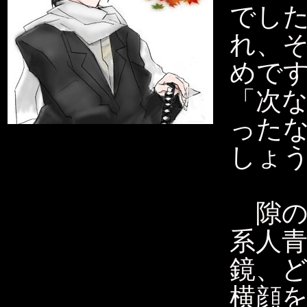
でし
れ、
めで
「次
った
しょ
隙の
系人
鏡、
横顔を