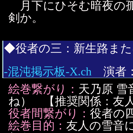
月下にひそむ暗夜の孤
剣か。
◆役者の三：新生路また
-混沌掲示板-Χ.ch
演者：L
絵巻繋がり：
天乃原 
ね） 【推奨関係：友
役者間繋がり：
役者の四
絵巻目的：
友人の雪音