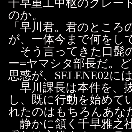
千早重工中枢のグレー
のか。
「早川君。君のところ
が、一体今まで何をし
そう言ってきた口髭の
ー=ヤマシタ部長だ。
思惑が、SELENE02
早川課長は本件を、抜
し、既に行動を始めて
れたのはもちろんあな
静かに頷く千早雅之社