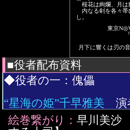
桜花は絢爛、月は
内なる剣を各々帯
し。
東京N◎
月下に響くは刃の
■役者配布資料
◆役者の一：傀儡
“星海の姫”千早雅美
演者
絵巻繋がり：
早川美沙