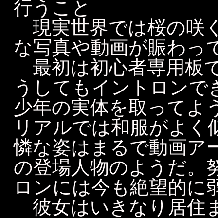
行うこと
現実世界では桜の咲く
な写真や動画が賑わっ
最初は初心者専用板で
うしてもイントロンで
少年の実体を取ってよ
リアルでは和服がよく
憐な姿はまるで動画ア
の登場人物のようだ。
ロンには今も絶望的に
彼女はいきなり居住ま