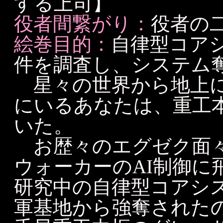
する上司】
役者間繋がり：
役者の
絵巻目的：
自律型コアシス
件を調査し、システム
星々の世界から地上に
にいるあなたは、重工
いた。
お歴々のエグゼク面々
ウォーカーのAI制御に
研究中の自律型コアシステ
軍基地から強奪された