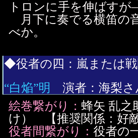
トロンに手を伸ばすが
月下に奏でる横笛の音
べか。
◆役者の四：嵐または戦
“白焔”明
演者：海梨さ
絵巻繋がり：
蜂矢 乱
け） 【推奨関係：好
役者間繋がり：
役者の