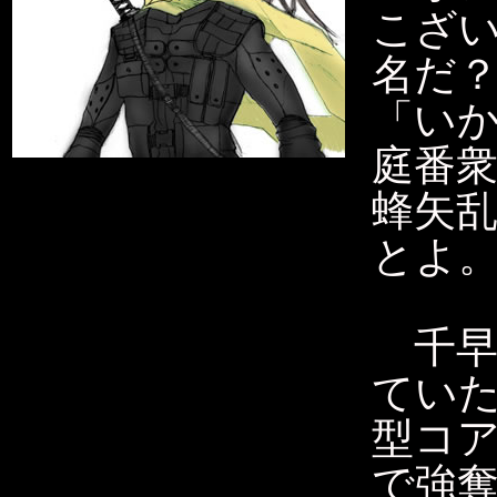
こざ
名だ
「い
庭番
蜂矢
とよ
千早
てい
型コア
で強奪