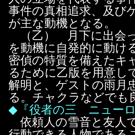
事件の真相追求、及び
が主な動機となる。
（乙） 月下に出会っ
を動機に自発的に動け
密偵の特質を備えたキ
るために乙版を用意し
解明と、ゲストの雨月
る。チャクラなどでも
◆『役者の三 ニューロ
依頼人の雪音と友人で
行動できる人物である