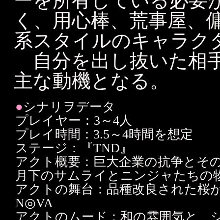
ーを所有している必要
く、用心棒、荒事屋、
系スタイルのキャラク
自分を出し抜いた相手
主な動機となる。
●
シナリヲデータ
プレイヤー：3～4人
プレイ時間：3.5～4時間を想定
ステージ：『TND』
アクト概要：巨大企業の抗争とそ
月下のサムライとニンジャたちの
アクトの舞台：品種改良された桜
N◎VA
アクトのムード：和の雰囲気と、