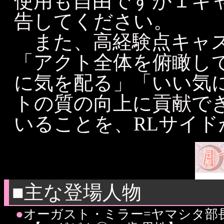
使用も自由ですが１キ
告してください。
また、高経験点キャス
「アクト全体を俯瞰し
に気を配る」「いい気
トの質の向上に貢献で
いることを、RLサイ
■主な登場人物
●
オーガスト・ミラー=ヤマシタ部