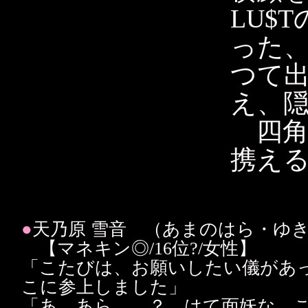
LU$
った、
つて
え、
四角
携え
●
天乃原 雪音 （あまのはら・ゆ
【マネキン◎/16位?/女性】
「こたびは、お願いしたい儀があ
こに参上しました」
「あ、あら……？ はて面妖な、