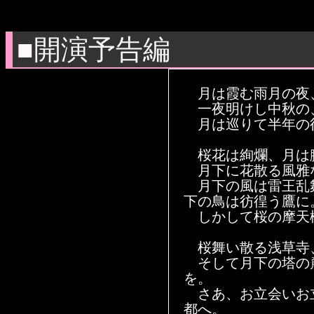
■開演予告編
月は霞む雨月の夜
一夜明けし中秋の
月は巡りて半年の
桜花は絢爛、月は
月下に花散る風雅
月下の風は雷王乱
下の鳥は彷徨う鷹に
しかして桜の摩天
桜舞い散る浅草寺
そして月下の塔の
を。
さあ、お立会いお
都へ。