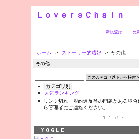
ＬｏｖｅｒｓＣｈａｉｎ
新規登録
更
ホーム
>
ストーリー的嗜好
>
その他
その他
カテゴリ別
人気ランキング
リンク切れ・規約違反等の問題がある場合
ら管理者にご連絡ください。
1 - 1
[1件中]
ＹＯＧＬＥ