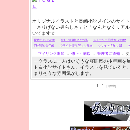
オリジナルイラストと長編小説メインのサイト
「さりげない男らしさ」と「なんとなくリアル
いてます☆
現代もの:その他
やおい的嗜好:その他
ストーリー的嗜好:その他
年齢制限:全年齢
◇サイト情報:Ｗｅｂ漫画
◇サイト情報:小説
マイリンク追加
::
修正・削除
::
管理者に通知
::
更新
一クラスに一人はいそうな雰囲気の少年画を
ト＆小説サイトさん。イラストを見ていると
まりそうな雰囲気がします。
1 - 1
[1件中]