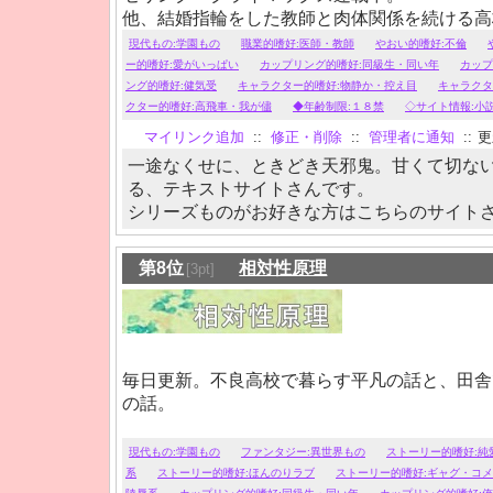
他、結婚指輪をした教師と肉体関係を続ける高
少し鬼畜な寮長にひたすら振り回される弱気な
現代もの:学園もの
職業的嗜好:医師・教師
やおい的嗜好:不倫
など、甘く切ない物語がお好みの方はどうぞ。
ー的嗜好:愛がいっぱい
カップリング的嗜好:同級生・同い年
カップ
ング的嗜好:健気受
キャラクター的嗜好:物静か・控え目
キャラクタ
クター的嗜好:高飛車・我が儘
◆年齢制限:１８禁
◇サイト情報:小
マイリンク追加
::
修正・削除
::
管理者に通知
::
更新
一途なくせに、ときどき天邪鬼。甘くて切な
る、テキストサイトさんです。
シリーズものがお好きな方はこちらのサイト
第8位
相対性原理
[3pt]
毎日更新。不良高校で暮らす平凡の話と、田舎
の話。
現代もの:学園もの
ファンタジー:異世界もの
ストーリー的嗜好:純
系
ストーリー的嗜好:ほんのりラブ
ストーリー的嗜好:ギャグ・コ