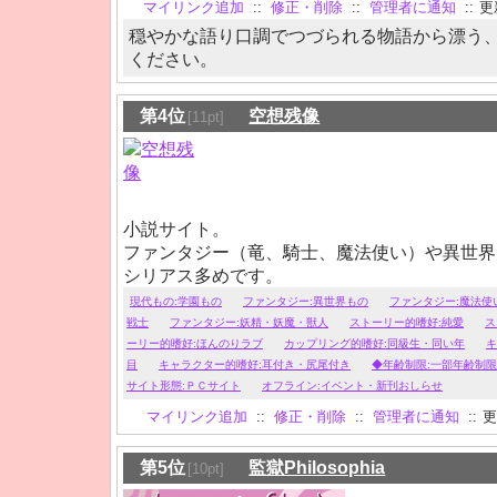
マイリンク追加
::
修正・削除
::
管理者に通知
::
更新
穏やかな語り口調でつづられる物語から漂う
ください。
第4位
空想残像
[11pt]
小説サイト。
ファンタジー（竜、騎士、魔法使い）や異世界
シリアス多めです。
現代もの:学園もの
ファンタジー:異世界もの
ファンタジー:魔法使
戦士
ファンタジー:妖精・妖魔・獣人
ストーリー的嗜好:純愛
ス
ーリー的嗜好:ほんのりラブ
カップリング的嗜好:同級生・同い年
キ
目
キャラクター的嗜好:耳付き・尻尾付き
◆年齢制限:一部年齢制
サイト形態:ＰＣサイト
オフライン:イベント・新刊おしらせ
マイリンク追加
::
修正・削除
::
管理者に通知
::
更
第5位
監獄Philosophia
[10pt]