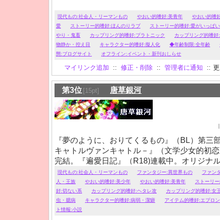
現代もの:社会人・リーマンもの
やおい的嗜好:美青年
やおい的嗜好
愛
ストーリー的嗜好:ほんのりラブ
ストーリー的嗜好:愛がいっぱい
やり・鬼畜
カップリング的嗜好:プラトニック
カップリング的嗜好
物静か・控え目
キャラクター的嗜好:擬人化
◆年齢制限:全年齢
態:ブログサイト
オフライン:イベント・新刊おしらせ
マイリンク追加
::
修正・削除
::
管理者に通知
::
更新
第3位
唐草銀河
[15pt]
『夢のように、おりてくるもの』（BL）第三部連
キャトルヴァンキャトル－』（文学少女的初恋
完結。『遍愛日記』（R18)連載中。オリジナ
１８メインでＢＬ・男女・ＧＬ（異性・同性・
現代もの:社会人・リーマンもの
ファンタジー:異世界もの
ファン
く書いてます。閲覧にはご注意ください。『歓
人・王族
やおい的嗜好:美少年
やおい的嗜好:美青年
ストーリー
（西洋風ＦＴ）では年上騎士×強気な美貌の公
好:切ない系
カップリング的嗜好:ヘタレ攻
カップリング的嗜好:女
虫・臆病
キャラクター的嗜好:病弱・潔癖
アイテム的嗜好:エプロン
ト情報:小説