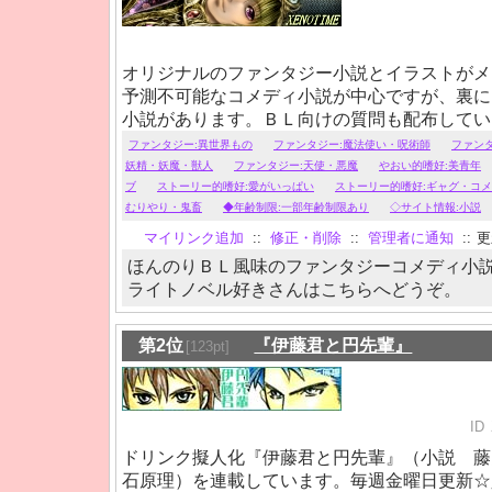
オリジナルのファンタジー小説とイラストがメ
予測不可能なコメディ小説が中心ですが、裏に
小説があります。ＢＬ向けの質問も配布してい
を追加しました。
ファンタジー:異世界もの
ファンタジー:魔法使い・呪術師
ファン
妖精・妖魔・獣人
ファンタジー:天使・悪魔
やおい的嗜好:美青年
ブ
ストーリー的嗜好:愛がいっぱい
ストーリー的嗜好:ギャグ・コ
むりやり・鬼畜
◆年齢制限:一部年齢制限あり
◇サイト情報:小説
マイリンク追加
::
修正・削除
::
管理者に通知
::
更新
ほんのりＢＬ風味のファンタジーコメディ小
ライトノベル好きさんはこちらへどうぞ。
第2位
『伊藤君と円先輩』
[123pt]
ID
ドリンク擬人化『伊藤君と円先輩』（小説 
石原理）を連載しています。毎週金曜日更新☆