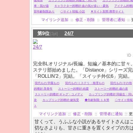
陵辱系
カップリング的嗜好:同級生・同い年
カップリング的嗜好:
車・我が儘
キャラクター的嗜好:血の気が多い・豪気
アイテム的嗜
部年齢制限あり
◇サイト情報:小説
▼サイト形態:携帯サイト
マイリンク追加
::
修正・削除
::
管理者に通知
::
第9位
24/7
[2pt]
ID
完全BLオリジナル/長編、短編／基本的に甘々
ステリ部始めました。「Distance」シリーズ完結
「ROLLIN'2」完結。「スイッチ外伝6」完結。「
載中。攻めが受けにべた惚れな内容が多いです
現代もの:学園もの
現代もの:ミステリ・推理もの
現代もの:その他
的嗜好:美青年
ストーリー的嗜好:純愛
ストーリー的嗜好:歳の差
ストーリー的嗜好:ギャグ・コメディ
カップリング的嗜好:同級生・同
攻
カップリング的嗜好:健気受
◆年齢制限:１８禁
◇サイト情報
ト
マイリンク追加
::
修正・削除
::
管理者に通知
::
更新
甘くって、うふふな小説があるサイトさんは
切なさよりも、甘さに重きを置くタイプの方