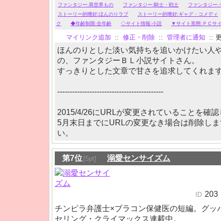
ファンタジー:異世界もの
ファンタジー:騎士・戦士
ファンタジー:
ストーリー的嗜好:ほんのりラブ
ストーリー的嗜好:ギャグ・コメディ
ク
◆年齢制限:全年齢
◇サイト情報:小説
▼サイト形態:ＰＣサ
マイリンク追加
::
修正・削除
::
管理者に通知
::
更
ほんのりとした淡い気持ちを追いかけたい人
の、ファンタジーＢＬ小説サイトさん。
すっきりとした文章で甘さを追求してくれま
-------------------------------------------
2015/4/26にURLが変更されていることを確
5月末日までにURLの変更なき場合は削除し
い。
第7位
溺愛センサイズム
[5pt]
203
ID
チンピラ弁護士×ブラコン保健医の短編。グッ
セリング・クライマックス連載中。