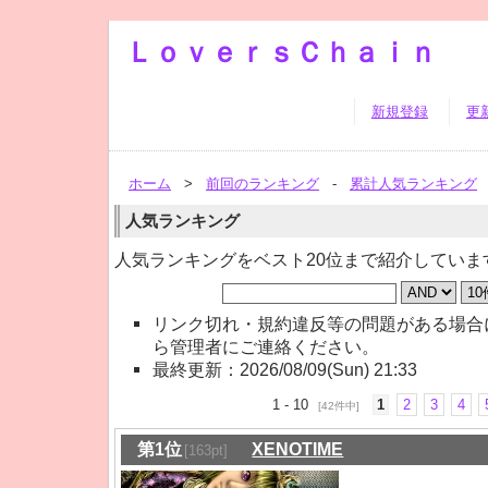
ＬｏｖｅｒｓＣｈａｉｎ
新規登録
更
ホーム
>
前回のランキング
-
累計人気ランキング
人気ランキング
人気ランキングをベスト20位まで紹介していま
リンク切れ・規約違反等の問題がある場合
ら管理者にご連絡ください。
最終更新：2026/08/09(Sun) 21:33
1 - 10
1
2
3
4
[42件中]
第1位
XENOTIME
[163pt]