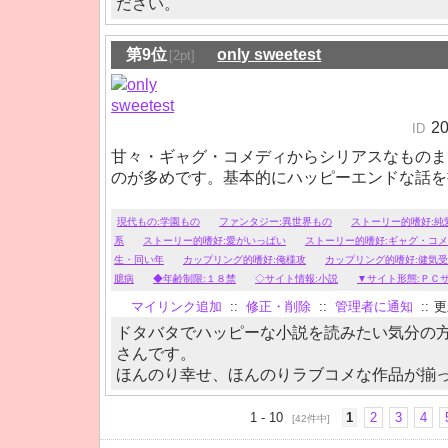
ださい。
第9位
only sweetest
[2pt]
2
ID
甘々・ギャグ・コメディからシリアスなものま
のが多めです。基本的にハッピーエンドな話を
現代もの:学園もの
ファンタジー:異世界もの
ストーリー的嗜好:純
系
ストーリー的嗜好:愛がいっぱい
ストーリー的嗜好:ギャグ・コ
生・同い年
カップリング的嗜好:俺様攻
カップリング的嗜好:健気受
臆病
◆年齢制限:１８禁
◇サイト情報:小説
▼サイト形態:ＰＣ
マイリンク追加
::
修正・削除
::
管理者に通知
::
更新
ドタバタでハッピーな小説を読みたい気分の
さんです。
ほんのり幸せ、ほんのりラブコメな作品が揃
1 - 10
1
2
3
4
[42件中]