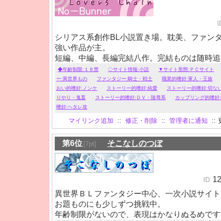
I
シリアス系創作BL小説置き場。耽美、ファン
強い作品が主。
短編、中編、長編完結八作。完結ものは随時追
現在完全新作、人形師の師弟もの連載中。
◆年齢制限:１８禁
◇サイト情報:小説
▼サイト形態:ＰＣサイト
ー:異世界もの
ファンタジー:騎士・戦士
職業的嗜好:軍人・王族
おい的嗜好:ノンケ
ストーリー的嗜好:純愛
ストーリー的嗜好:切な
りやり・鬼畜
ストーリー的嗜好:ＤＶ・陵辱系
カップリング的嗜好
嗜好:ヘタレ攻
マイリンク追加
::
修正・削除
::
管理者に通知
::
第6位
そこなしのつぼ
[7pt]
1
ID
異世界ＢＬファンタジー中心、一次小説サイト
お題ものにも少しずつ挑戦中。
年齢制限がないので、表現はかなりぬるめです