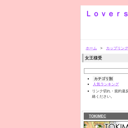
Ｌｏｖｅｒ
ホーム
>
カップリン
女王様受
カテゴリ別
人気ランキング
リンク切れ・規約違
絡ください。
TOKIMEC