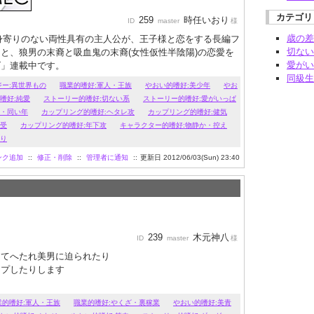
カテゴリ
259
時任いおり
ID
master
様
歳の差
身寄りのない両性具有の主人公が、王子様と恋をする長編フ
切ない
と、狼男の末裔と吸血鬼の末裔(女性仮性半陰陽)の恋愛を
愛がい
ズ」連載中です。
同級生
ジー:異世界もの
職業的嗜好:軍人・王族
やおい的嗜好:美少年
やお
嗜好:純愛
ストーリー的嗜好:切ない系
ストーリー的嗜好:愛がいっぱ
生・同い年
カップリング的嗜好:ヘタレ攻
カップリング的嗜好:健気
様受
カップリング的嗜好:年下攻
キャラクター的嗜好:物静か・控え
あり
ンク追加
::
修正・削除
::
管理者に通知
::
更新日 2012/06/03(Sun) 23:40
239
木元神八
ID
master
様
してへたれ美男に迫られたり
ップしたりします
業的嗜好:軍人・王族
職業的嗜好:やくざ・裏稼業
やおい的嗜好:美青