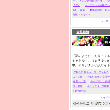
年
やおい的嗜好:美中年
や
メディ
カップリング的嗜好:
多い・豪気
◆年齢制限:一部
形態:ＰＣサイト
マイリ
唐草銀河
『夢のように、おりてくる
キャトル－』（文学少女的
中。オリジナル小説サイ
性愛）混合で節操なく書
現代もの:社会人・リーマンもの
す』（西洋風ＦＴ）では年
人・王族
やおい的嗜好:美少年
好:切ない系
カップリング的嗜
虫・臆病
キャラクター的嗜好
ト情報:小説
マイリ
穏やかな語り口調でつづ