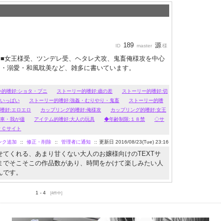
189
源
ID
master
様
■女王様受、ツンデレ受、ヘタレ犬攻、鬼畜俺様攻を中心
Ｍ・溺愛・和風耽美など、雑多に書いています。
い的嗜好:ショタ・プニ
ストーリー的嗜好:歳の差
ストーリー的嗜好:切
がいっぱい
ストーリー的嗜好:強姦・むりやり・鬼畜
ストーリー的嗜
嗜好:エロエロ
カップリング的嗜好:俺様攻
カップリング的嗜好:女王
飛車・我が儘
アイテム的嗜好:大人の玩具
◆年齢制限:１８禁
◇サ
ＰＣサイト
ンク追加
::
修正・削除
::
管理者に通知
::
更新日 2016/08/23(Tue) 23:16
せてくれる、あまり甘くない大人のお嬢様向けのTEXTサ
までそこそこの作品数があり、時間をかけて楽しみたい人
んです。
1 - 4
[4件中]