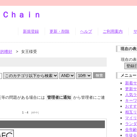
ｓＣｈａｉｎ
新規登録
更新・削除
ヘルプ
ご利用案内
現在の表
グ的嗜好
>
女王様受
現在の表
メニュー
新着サ
更新サ
人気ラ
反等の問題がある場合には
管理者に通知
から管理者にご連
キーワ
おすす
相互リ
1 - 4
[4件中]
マイリ
ランダ
全年齢
生徒会