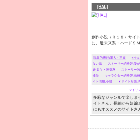
[HAL]
創作小説（Ｒ１８）サイト
に、近未来系・ハードＳ
職業的嗜好:軍人・王族
やお
ない系
ストーリー的嗜好:愛
好:ＤＶ・陵辱系
ストーリー的
様受
キャラクター的嗜好:高
イト情報:小説
▼サイト形態:
マイリ
多彩なジャンルで楽しま
イトさん。長編から短編
にもオススメのサイトさ