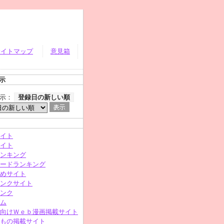
サイトマップ
意見箱
示
示：
登録日の新しい順
イト
イト
ンキング
ードランキング
めサイト
ンクサイト
ンク
ム
向けＷｅｂ漫画掲載サイト
もの掲載サイト