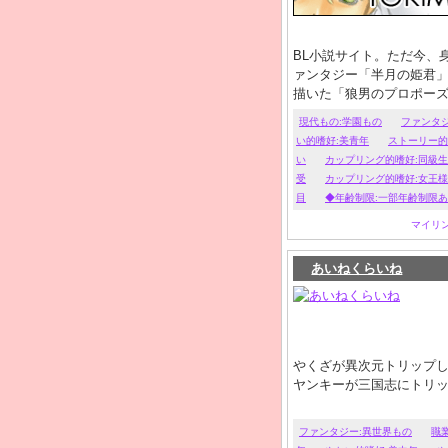
BL小説サイト。ただ今、
ァンタジー「半月の姫君」
描いた「狼男のプロポー
現代もの:学園もの
ファンタ
い的嗜好:美青年
ストーリー的
い
カップリング的嗜好:同級
受
カップリング的嗜好:女王
目
◆年齢制限:一部年齢制限
マイリ
あいねくらいね
やくざが異次元トリップ
ヤンキーが三国志にトリ
ファンタジー:異世界もの
職