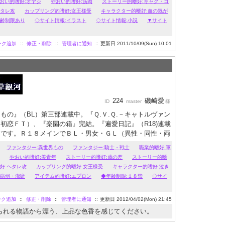
おい的嗜好:オヤジ
やおい的嗜好:筋肉
ストーリー的嗜好:ギャグ・コ
ヘタレ攻
カップリング的嗜好:女王様受
キャラクター的嗜好:血の気が
年齢制限あり
◇サイト情報:イラスト
◇サイト情報:小説
▼サイト
ンク追加
::
修正・削除
::
管理者に通知
::
更新日 2011/10/09(Sun) 10:01
224
磯崎愛
ID
master
様
もの』（BL）第三部連載中。『Ｑ.Ｖ.Ｑ.－キャトルヴァン
初恋ＦＴ）、『楽園の箱』完結。『遍愛日記』（R18)連載
トです。Ｒ１８メインでＢＬ・男女・ＧＬ（異性・同性・両
いてます。閲覧にはご注意ください。『歓びの野は死の色
ファンタジー:異世界もの
ファンタジー:騎士・戦士
職業的嗜好:軍
上騎士×強気な美貌の公爵などがあります。
やおい的嗜好:美青年
ストーリー的嗜好:歳の差
ストーリー的嗜
好:ヘタレ攻
カップリング的嗜好:女王様受
キャラクター的嗜好:泣き
:病弱・潔癖
アイテム的嗜好:エプロン
◆年齢制限:１８禁
◇サイ
ンク追加
::
修正・削除
::
管理者に通知
::
更新日 2012/04/02(Mon) 21:45
られる物語から漂う、上品な色香を感じてください。