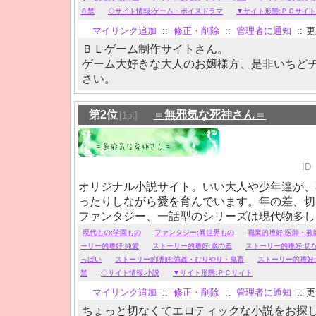
８禁
◇サイト情報:ゲーム・ボイスドラマ
▼サイト形態:ＰＣサイト
マイリンク追加
::
修正・削除
::
管理者に通知
::
更新
ＢＬゲーム制作サイトさん。
ゲーム大好きな大人のお嬢様方、是非いちど
さい。
第2位
＝無邪気な死神さん＝
[1pt]
ID
オリジナル小説サイト。いい大人や少年達が、
ったりしながら愛を育んでいます。年の差、切
ファンタジー、一話型のシリーズは現代物多し
魔王×救世主、教師×高校生など。
現代もの:学園もの
ファンタジー:異世界もの
職業的嗜好:医師・教
ーリー的嗜好:純愛
ストーリー的嗜好:歳の差
ストーリー的嗜好:切
っぱい
ストーリー的嗜好:強姦・むりやり・鬼畜
ストーリー的嗜好
禁
◇サイト情報:小説
▼サイト形態:ＰＣサイト
マイリンク追加
::
修正・削除
::
管理者に通知
::
更新
ちょっと切なくてエロティックな小説をお探