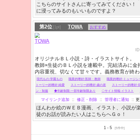
こちらのサイトさんに寄ってみてください！
に浸ってみるのもいいものですよ？
第2位
TOWA
[1pt]
おすすめ
ID
オリジナルＢＬ小説・詩・イラストサイト。
教師×生徒のＢＬ小説を連載中。完結済みに金
内容重視、切なくて甘々です。義務教育が終わ
ぞ。
現代もの:学園もの
職業的嗜好:医師・教師
職業的嗜好:ミュージシ
トーリー的嗜好:純愛
ストーリー的嗜好:歳の差
ストーリー的嗜好:
ン・制服
◆年齢制限:一部年齢制限あり
◇サイト情報:イラスト
マイリンク追加
::
修正・削除
::
管理者に通知
::
更新
ほんわか絵のＷＥＢ漫画、イラスト、小説が楽
徒のお話が読みたい人はこちらへＧｏ！
1 - 5
[5件中]