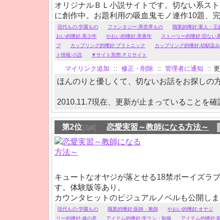
オリジナルＢＬ小説サイトです。切ない系スト
に創作中。お題利用の吸血鬼モノ連作10題、
×少年・生徒×保険医・異世界ものetc.
現代もの:学園もの
ファンタジー:異世界もの
職業的嗜好:軍人・王
おい的嗜好:美少年
やおい的嗜好:美青年
ストーリー的嗜好:切ない
ブ
カップリング的嗜好:プラトニック
カップリング的嗜好:幼馴染み
ト情報:小説
▼サイト形態:ＰＣサイト
マイリンク追加
::
修正・削除
::
管理者に通知
::
更
ほんのりと優しくて、切ないお話をお探しの
2010.11.7現在、更新が止まっていることを確
第2位
恋愛実習～教師になる方法～
[1pt]
キュートなオヤジが落とせる18禁ボーイズラ
す。体験版等あり。
カウンタヒットのビジュアルノベルも公開しま
現代もの:学園もの
職業的嗜好:医師・教師
やおい的嗜好:オヤジ
リー的嗜好:歳の差
アイテム的嗜好:学ラン・制服
アイテム的嗜好: