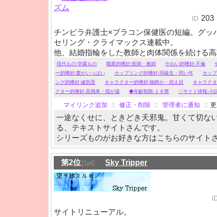
203
ID
チンピラ弁護士×ブラコン保健医の短編。グッ
セリング・クライマックス連載中。
他、結婚指輪をした教師と肉体関係を続ける高
少し鬼畜な寮長にひたすら振り回される弱気な
現代もの:学園もの
職業的嗜好:医師・教師
やおい的嗜好:不倫
など、甘く切ない物語がお好みの方はどうぞ。
ー的嗜好:愛がいっぱい
カップリング的嗜好:同級生・同い年
カップ
ング的嗜好:健気受
キャラクター的嗜好:物静か・控え目
キャラクタ
クター的嗜好:高飛車・我が儘
◆年齢制限:１８禁
◇サイト情報:小
マイリンク追加
::
修正・削除
::
管理者に通知
::
更新
一途なくせに、ときどき天邪鬼。甘くて切な
る、テキストサイトさんです。
シリーズものがお好きな方はこちらのサイト
第2位
Sky Tripper
[1pt]
I
サイトリニューアル。