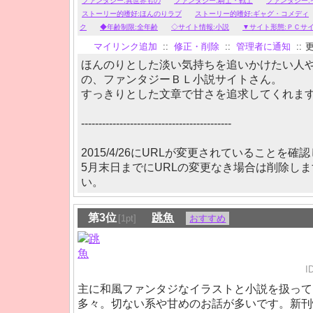
ファンタジー:異世界もの
ファンタジー:騎士・戦士
ファンタジー:
ストーリー的嗜好:ほんのりラブ
ストーリー的嗜好:ギャグ・コメディ
ク
◆年齢制限:全年齢
◇サイト情報:小説
▼サイト形態:ＰＣサ
マイリンク追加
::
修正・削除
::
管理者に通知
::
更
ほんのりとした淡い気持ちを追いかけたい人
の、ファンタジーＢＬ小説サイトさん。
すっきりとした文章で甘さを追求してくれま
-------------------------------------------
2015/4/26にURLが変更されていることを確
5月末日までにURLの変更なき場合は削除し
い。
第3位
跳魚
[1pt]
おすすめ
I
主に和風ファンタジなイラストと小説を扱って
多々。切ない系や甘めのお話が多いです。新刊