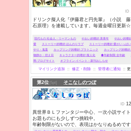
ID
ドリンク擬人化『伊藤君と円先輩』（小説 
石原理）を連載しています。毎週金曜日更新☆
現代もの:社会人・リーマンもの
やおい的嗜好:美青年
やおい的嗜好
愛
ストーリー的嗜好:ほんのりラブ
ストーリー的嗜好:愛がいっぱい
やり・鬼畜
カップリング的嗜好:プラトニック
カップリング的嗜好
物静か・控え目
キャラクター的嗜好:擬人化
◆年齢制限:全年齢
態:ブログサイト
オフライン:イベント・新刊おしらせ
マイリンク追加
::
修正・削除
::
管理者に通知
::
更新
第2位
そこなしのつぼ
[5pt]
1
ID
異世界ＢＬファンタジー中心、一次小説サイト
お題ものにも少しずつ挑戦中。
年齢制限がないので、表現はかなりぬるめです