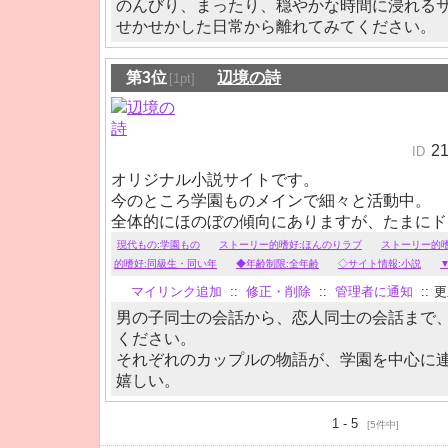
のんびり、まったり、穏やかな時間に浸れる
せかせかした日常から離れてみてください。
第3位
辺境の詩
[1pt]
2
ID
オリジナル小説サイトです。
今のところ学園ものメインで細々と活動中。
全体的にほのぼの傾向にありますが、たまにド
ったりもします。
現代もの:学園もの
ストーリー的嗜好:ほんのりラブ
ストーリー的嗜
的嗜好:同級生・同い年
◆年齢制限:全年齢
◇サイト情報:小説
マイリンク追加
::
修正・削除
::
管理者に通知
::
更新
男の子同士の会話から、恋人同士の会話まで
ください。
それぞれのカップルの物語が、学園を中心に
嬉しい。
1 - 5
[5件中]