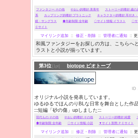
ファンタジー:その他
やおい的嗜好:美青年
ストーリー的嗜好:歳の
系
カップリング的嗜好:プラトニック
キャラクター的嗜好:耳付き
鏡・サングラス
◆年齢制限:全年齢
◇サイト情報:イラスト
◇サ
Ｃサイト
マイリンク追加
::
修正・削除
::
管理者に通知
::
更新
和風ファンタジーをお探しの方は、こちらへ
ラストと小説が揃っています。
第3位
biotope ビオトープ
[1pt]
ID
オリジナル小説を発表しています。
ゆるゆるでほんのりBLな日常を舞台とした作
:::短編「砂の傷」upしました:::
現代もの:その他
やおい的嗜好:その他
ストーリー的嗜好:純愛
◆年齢制限:全年齢
◇サイト情報:小説
▼サイト形態:ＰＣサイト
マイリンク追加
::
修正・削除
::
管理者に通知
::
更