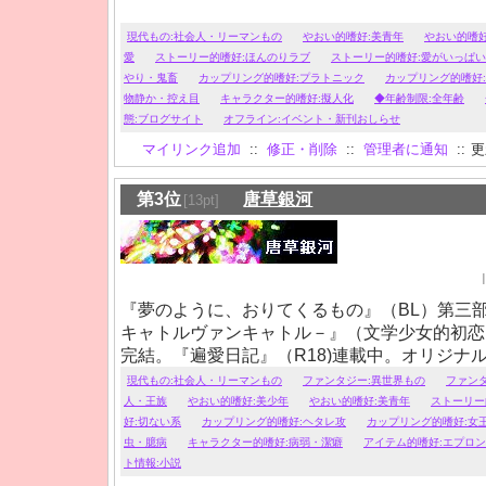
現代もの:社会人・リーマンもの
やおい的嗜好:美青年
やおい的嗜好
愛
ストーリー的嗜好:ほんのりラブ
ストーリー的嗜好:愛がいっぱい
やり・鬼畜
カップリング的嗜好:プラトニック
カップリング的嗜好
物静か・控え目
キャラクター的嗜好:擬人化
◆年齢制限:全年齢
態:ブログサイト
オフライン:イベント・新刊おしらせ
マイリンク追加
::
修正・削除
::
管理者に通知
::
更新
第3位
唐草銀河
[13pt]
『夢のように、おりてくるもの』（BL）第三部連
キャトルヴァンキャトル－』（文学少女的初恋
完結。『遍愛日記』（R18)連載中。オリジナ
１８メインでＢＬ・男女・ＧＬ（異性・同性・
現代もの:社会人・リーマンもの
ファンタジー:異世界もの
ファン
く書いてます。閲覧にはご注意ください。『歓
人・王族
やおい的嗜好:美少年
やおい的嗜好:美青年
ストーリー
（西洋風ＦＴ）では年上騎士×強気な美貌の公
好:切ない系
カップリング的嗜好:ヘタレ攻
カップリング的嗜好:女
虫・臆病
キャラクター的嗜好:病弱・潔癖
アイテム的嗜好:エプロン
ト情報:小説