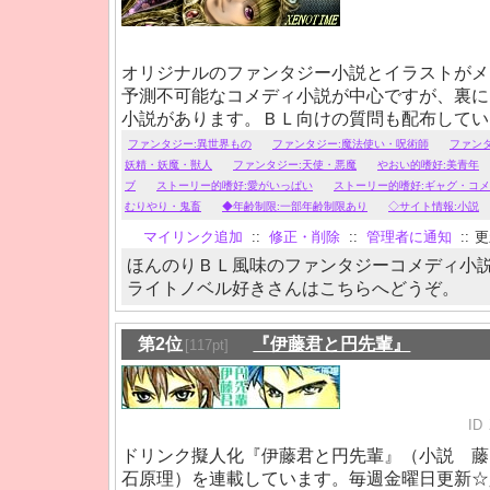
オリジナルのファンタジー小説とイラストがメ
予測不可能なコメディ小説が中心ですが、裏に
小説があります。ＢＬ向けの質問も配布してい
を追加しました。
ファンタジー:異世界もの
ファンタジー:魔法使い・呪術師
ファン
妖精・妖魔・獣人
ファンタジー:天使・悪魔
やおい的嗜好:美青年
ブ
ストーリー的嗜好:愛がいっぱい
ストーリー的嗜好:ギャグ・コ
むりやり・鬼畜
◆年齢制限:一部年齢制限あり
◇サイト情報:小説
マイリンク追加
::
修正・削除
::
管理者に通知
::
更新
ほんのりＢＬ風味のファンタジーコメディ小
ライトノベル好きさんはこちらへどうぞ。
第2位
『伊藤君と円先輩』
[117pt]
ID
ドリンク擬人化『伊藤君と円先輩』（小説 
石原理）を連載しています。毎週金曜日更新☆