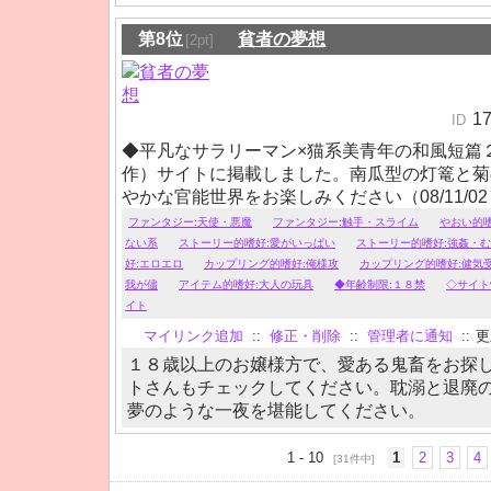
第8位
貧者の夢想
[2pt]
1
ID
◆平凡なサラリーマン×猫系美青年の和風短篇
作）サイトに掲載しました。南瓜型の灯篭と菊
やかな官能世界をお楽しみください（08/11/02
◆悪魔やアリスをモチーフにした短～中編小説
ファンタジー:天使・悪魔
ファンタジー:触手・スライム
やおい的嗜
加中。
ない系
ストーリー的嗜好:愛がいっぱい
ストーリー的嗜好:強姦・
耽美世界で、ちょっと鬼畜なエロスと甘々な幸
好:エロエロ
カップリング的嗜好:俺様攻
カップリング的嗜好:健気
いませ。※18歳未満の方・高校生の方は、申
我が儘
アイテム的嗜好:大人の玩具
◆年齢制限:１８禁
◇サイト
イト
覧禁止です。
マイリンク追加
::
修正・削除
::
管理者に通知
::
更新
１８歳以上のお嬢様方で、愛ある鬼畜をお探
トさんもチェックしてください。耽溺と退廃
夢のような一夜を堪能してください。
1 - 10
1
2
3
4
[31件中]