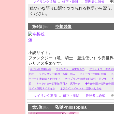
マイリンク追加
::
修正・削除
::
管理者に通知
::
更新
穏やかな語り口調でつづられる物語から漂う
ください。
第4位
空想残像
[9pt]
小説サイト。
ファンタジー（竜、騎士、魔法使い）や異世界
シリアス多めです。
現代もの:学園もの
ファンタジー:異世界もの
ファンタジー:魔法使
戦士
ファンタジー:妖精・妖魔・獣人
ストーリー的嗜好:純愛
ス
ーリー的嗜好:ほんのりラブ
カップリング的嗜好:同級生・同い年
キ
目
キャラクター的嗜好:耳付き・尻尾付き
◆年齢制限:一部年齢制
サイト形態:ＰＣサイト
オフライン:イベント・新刊おしらせ
マイリンク追加
::
修正・削除
::
管理者に通知
::
更
第5位
監獄Philosophia
[6pt]