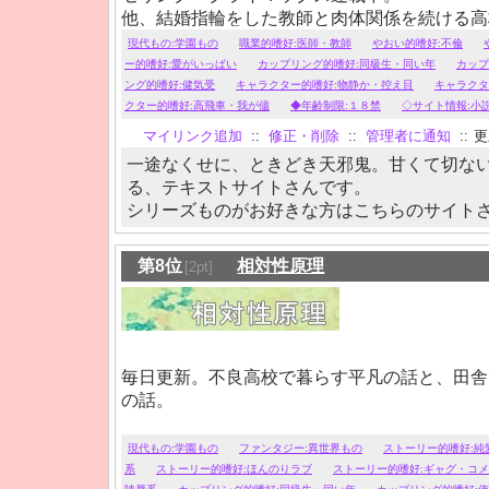
他、結婚指輪をした教師と肉体関係を続ける高
少し鬼畜な寮長にひたすら振り回される弱気な
現代もの:学園もの
職業的嗜好:医師・教師
やおい的嗜好:不倫
など、甘く切ない物語がお好みの方はどうぞ。
ー的嗜好:愛がいっぱい
カップリング的嗜好:同級生・同い年
カップ
ング的嗜好:健気受
キャラクター的嗜好:物静か・控え目
キャラクタ
クター的嗜好:高飛車・我が儘
◆年齢制限:１８禁
◇サイト情報:小
マイリンク追加
::
修正・削除
::
管理者に通知
::
更新
一途なくせに、ときどき天邪鬼。甘くて切な
る、テキストサイトさんです。
シリーズものがお好きな方はこちらのサイト
第8位
相対性原理
[2pt]
毎日更新。不良高校で暮らす平凡の話と、田舎
の話。
現代もの:学園もの
ファンタジー:異世界もの
ストーリー的嗜好:純
系
ストーリー的嗜好:ほんのりラブ
ストーリー的嗜好:ギャグ・コ