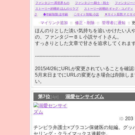
ファンタジー:異世界もの
ファンタジー:騎士・戦士
ファンタジー:
ストーリー的嗜好:ほんのりラブ
ストーリー的嗜好:ギャグ・コメディ
ク
◆年齢制限:全年齢
◇サイト情報:小説
▼サイト形態:ＰＣサ
マイリンク追加
::
修正・削除
::
管理者に通知
::
更
ほんのりとした淡い気持ちを追いかけたい人
の、ファンタジーＢＬ小説サイトさん。
すっきりとした文章で甘さを追求してくれま
-------------------------------------------
2015/4/26にURLが変更されていることを確
5月末日までにURLの変更なき場合は削除し
い。
第7位
溺愛センサイズム
[4pt]
203
ID
チンピラ弁護士×ブラコン保健医の短編。グッ
セリング・クライマックス連載中。