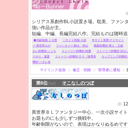
I
シリアス系創作BL小説置き場。耽美、ファン
強い作品が主。
短編、中編、長編完結八作。完結ものは随時追
現在完全新作、人形師の師弟もの連載中。
◆年齢制限:１８禁
◇サイト情報:小説
▼サイト形態:ＰＣサイト
ー:異世界もの
ファンタジー:騎士・戦士
職業的嗜好:軍人・王族
おい的嗜好:ノンケ
ストーリー的嗜好:純愛
ストーリー的嗜好:切な
りやり・鬼畜
ストーリー的嗜好:ＤＶ・陵辱系
カップリング的嗜好
嗜好:ヘタレ攻
マイリンク追加
::
修正・削除
::
管理者に通知
::
第6位
そこなしのつぼ
[5pt]
1
ID
異世界ＢＬファンタジー中心、一次小説サイト
お題ものにも少しずつ挑戦中。
年齢制限がないので、表現はかなりぬるめです