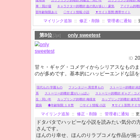
陵辱系
カップリング的嗜好:同級生・同い年
カップリング的嗜好:
車・我が儘
キャラクター的嗜好:血の気が多い・豪気
アイテム的嗜
部年齢制限あり
◇サイト情報:小説
▼サイト形態:携帯サイト
マイリンク追加
::
修正・削除
::
管理者に通知
::
第8位
only sweetest
[2pt]
2
ID
甘々・ギャグ・コメディからシリアスなものま
のが多めです。基本的にハッピーエンドな話を
現代もの:学園もの
ファンタジー:異世界もの
ストーリー的嗜好:純
系
ストーリー的嗜好:愛がいっぱい
ストーリー的嗜好:ギャグ・コ
生・同い年
カップリング的嗜好:俺様攻
カップリング的嗜好:健気受
臆病
◆年齢制限:１８禁
◇サイト情報:小説
▼サイト形態:ＰＣ
マイリンク追加
::
修正・削除
::
管理者に通知
::
更新
ドタバタでハッピーな小説を読みたい気分の
さんです。
ほんのり幸せ、ほんのりラブコメな作品が揃