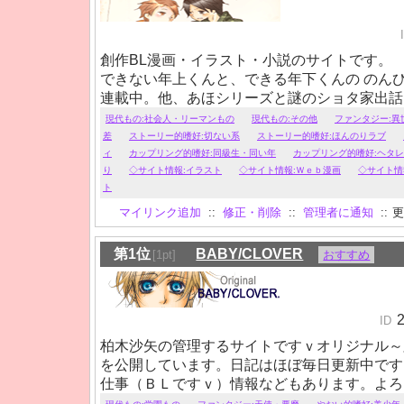
創作BL漫画・イラスト・小説のサイトです。
できない年上くんと、できる年下くんの のん
連載中。他、あほシリーズと謎のショタ家出話
なかったりでR18表現有。
現代もの:社会人・リーマンもの
現代もの:その他
ファンタジー:異
差
ストーリー的嗜好:切ない系
ストーリー的嗜好:ほんのりラブ
ィ
カップリング的嗜好:同級生・同い年
カップリング的嗜好:ヘタ
り
◇サイト情報:イラスト
◇サイト情報:Ｗｅｂ漫画
◇サイト情
ト
マイリンク追加
::
修正・削除
::
管理者に通知
::
更
第1位
BABY/CLOVER
[1pt]
おすすめ
ID
柏木沙矢の管理するサイトですｖオリジナル～
を公開しています。日記はほぼ毎日更新中です
仕事（ＢＬですｖ）情報などもあります。よろ
ださいね♪同人誌はBLオリジナルで中心で活動