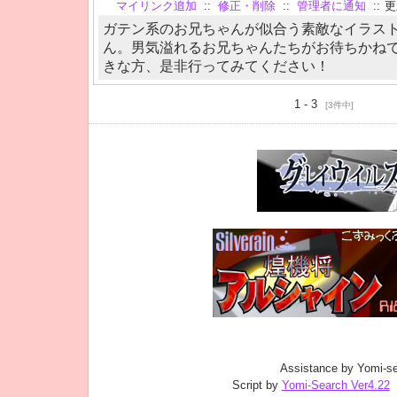
マイリンク追加
::
修正・削除
::
管理者に通知
::
更新
ガテン系のお兄ちゃんが似合う素敵なイラス
ん。男気溢れるお兄ちゃんたちがお待ちかね
きな方、是非行ってみてください！
1 - 3
[3件中]
Assistance by Yomi-se
Script by
Yomi-Search Ver4.22
｜