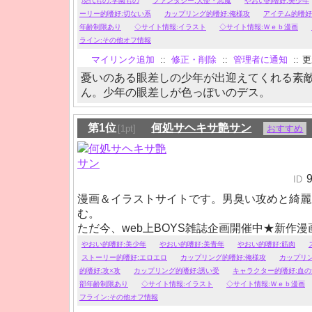
現代もの:学園もの
ファンタジー:天使・悪魔
やおい的嗜好:美少年
ーリー的嗜好:切ない系
カップリング的嗜好:俺様攻
アイテム的嗜好
年齢制限あり
◇サイト情報:イラスト
◇サイト情報:Ｗｅｂ漫画
ライン:その他オフ情報
マイリンク追加
::
修正・削除
::
管理者に通知
::
更新
憂いのある眼差しの少年が出迎えてくれる素
ん。少年の眼差しが色っぽいのデス。
第1位
何処サヘキサ艶サン
[1pt]
おすすめ
ID
漫画＆イラストサイトです。男臭い攻めと綺麗
む。
ただ今、web上BOYS雑誌企画開催中★新作
UP！！
やおい的嗜好:美少年
やおい的嗜好:美青年
やおい的嗜好:筋肉
ストーリー的嗜好:エロエロ
カップリング的嗜好:俺様攻
カップリ
的嗜好:攻×攻
カップリング的嗜好:誘い受
キャラクター的嗜好:血
部年齢制限あり
◇サイト情報:イラスト
◇サイト情報:Ｗｅｂ漫画
フライン:その他オフ情報