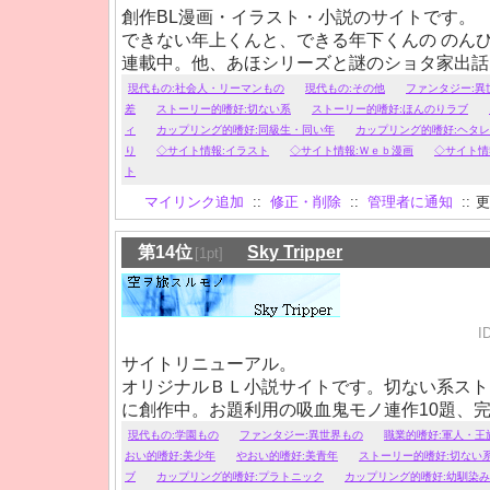
創作BL漫画・イラスト・小説のサイトです。
できない年上くんと、できる年下くんの のん
連載中。他、あほシリーズと謎のショタ家出話
なかったりでR18表現有。
現代もの:社会人・リーマンもの
現代もの:その他
ファンタジー:異
差
ストーリー的嗜好:切ない系
ストーリー的嗜好:ほんのりラブ
ィ
カップリング的嗜好:同級生・同い年
カップリング的嗜好:ヘタ
り
◇サイト情報:イラスト
◇サイト情報:Ｗｅｂ漫画
◇サイト情
ト
マイリンク追加
::
修正・削除
::
管理者に通知
::
更
第14位
Sky Tripper
[1pt]
I
サイトリニューアル。
オリジナルＢＬ小説サイトです。切ない系スト
に創作中。お題利用の吸血鬼モノ連作10題、
×少年・生徒×保険医・異世界ものetc.
現代もの:学園もの
ファンタジー:異世界もの
職業的嗜好:軍人・王
おい的嗜好:美少年
やおい的嗜好:美青年
ストーリー的嗜好:切ない
ブ
カップリング的嗜好:プラトニック
カップリング的嗜好:幼馴染み