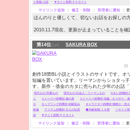
ト情報:小説
▼サイト形態:ＰＣサイト
マイリンク追加
::
修正・削除
::
管理者に通知
::
更
ほんのりと優しくて、切ないお話をお探しの
2010.11.7現在、更新が止まっていることを確
第14位
SAKURA BOX
[1pt]
ID
創作18禁BL小説とイラストのサイトです。オ
短編を置いています。リーマンからショタっ子
す。新作・借金のカタに売られた少年のお話「SW
プしました。
現代もの:学園もの
現代もの:社会人・リーマンもの
やおい的嗜好:
ニ
ストーリー的嗜好:歳の差
ストーリー的嗜好:強姦・むりやり・
ロ
カップリング的嗜好:幼馴染み
キャラクター的嗜好:物静か・控
絶倫
アイテム的嗜好:大人の玩具
◆年齢制限:１８禁
◇サイト情
説
▼サイト形態:ＰＣサイト
マイリンク追加
::
修正・削除
::
管理者に通知
::
更新