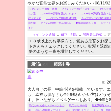
やかな官能世界をお楽しみください（08/11/02
◆悪魔やアリスをモチーフにした短～中編小説
ファンタジー:天使・悪魔
ファンタジー:触手・スライム
やおい的嗜
加中。
ない系
ストーリー的嗜好:愛がいっぱい
ストーリー的嗜好:強姦・
耽美世界で、ちょっと鬼畜なエロスと甘々な幸
好:エロエロ
カップリング的嗜好:俺様攻
カップリング的嗜好:健気
いませ。※18歳未満の方・高校生の方は、申
我が儘
アイテム的嗜好:大人の玩具
◆年齢制限:１８禁
◇サイト
イト
覧禁止です。
マイリンク追加
::
修正・削除
::
管理者に通知
::
更新
１８歳以上のお嬢様方で、愛ある鬼畜をお探
トさんもチェックしてください。耽溺と退廃
夢のような一夜を堪能してください。
第9位
媚薬中毒
[2pt]
2
ID
大人向けの長、中編小説を掲載しています。エ
も、幸福も切なさも全部味わいたい方はどうぞ
す。拙いながらノベルゲームもあり。◆4年と
801893シリーズ、完結しました。
現代もの:社会人・リーマンもの
現代もの:その他
職業的嗜好:やく
年
やおい的嗜好:バツイチ
やおい的嗜好:オヤジ
ストーリー的嗜