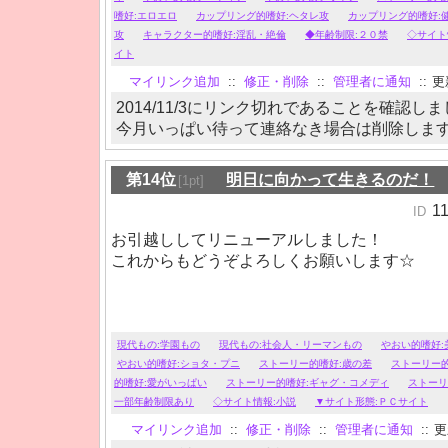
嗜好:エロエロ
カップリング的嗜好:ヘタレ攻
カップリング的嗜好:
攻
キャラクター的嗜好:淫乱・絶倫
◆年齢制限:２０禁
◇サイト
イト
マイリンク追加
::
修正・削除
::
管理者に通知
::
更新
2014/11/3にリンク切れであることを確認し
今月いっぱい待って連絡なき場合は削除しま
第14位
明日に向かって生きるのだ！
[1pt]
1
ID
お引越ししてリニューアルしました！
これからもどうぞよろしくお願いします☆
現代もの:学園もの
現代もの:社会人・リーマンもの
やおい的嗜好:
やおい的嗜好:ショタ・プニ
ストーリー的嗜好:歳の差
ストーリー
的嗜好:愛がいっぱい
ストーリー的嗜好:ギャグ・コメディ
ストーリ
一部年齢制限あり
◇サイト情報:小説
▼サイト形態:ＰＣサイト
マイリンク追加
::
修正・削除
::
管理者に通知
::
更新