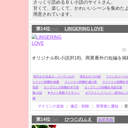
さっくり読めるＢＬ小説のサイトさん。
甘くて、楽しくて、かわいいシーンを集めた
用意されています。
第14位
LINGERING LOVE
[1pt]
ID
オリジナルBL小説(R18)。商業番外の短編を
現代もの:社会人・リーマンもの
現代もの:その他
ファンタジー:そ
トーリー的嗜好:純愛
ストーリー的嗜好:歳の差
ストーリー的嗜好:
気受
カップリング的嗜好:年下攻
カップリング的嗜好:包容力攻
報:小説
▼サイト形態:ＰＣサイト
オフライン:イベント・新刊おし
報
マイリンク追加
::
修正・削除
::
管理者に通知
::
更
第14位
ひつじのふえ
[1pt]
おすすめ