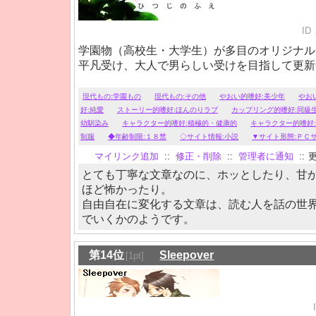
ID
学園物（高校生・大学生）が多目のオリジナル
平凡受け、大人で男らしい受けを目指して更新
現代もの:学園もの
現代もの:その他
やおい的嗜好:美少年
やお
好:純愛
ストーリー的嗜好:ほんのりラブ
カップリング的嗜好:同級
幼馴染み
キャラクター的嗜好:積極的・健康的
キャラクター的嗜好
制服
◆年齢制限:１８禁
◇サイト情報:小説
▼サイト形態:ＰＣ
マイリンク追加
::
修正・削除
::
管理者に通知
::
更
とても丁寧な文章なのに、ホッとしたり、甘
ほど怖かったり。
自由自在に変化する文章は、読む人を話の世
でいくかのようです。
第14位
Sleepover
[1pt]