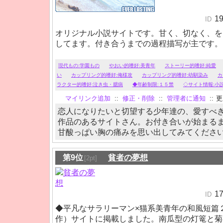
1
ID
オリジナル小説サイトです。甘く、切なく、を
してます。付き合うまでの過程描写が主です。
現代もの:学園もの
やおい的嗜好:美青年
ストーリー的嗜好:純愛
い
カップリング的嗜好:俺様攻
カップリング的嗜好:幼馴染み
カ
ラクター的嗜好:泣き虫・臆病
◆年齢制限:１５禁
◇サイト情報:小
マイリンク追加
::
修正・削除
::
管理者に通知
::
更新
恋人になりたいと切望する少年達の、愛すべ
作品のあるサイトさん。お付き合いが始まる
甘酸っぱい胸の痛みを思い出してみてくださ
第9位
貧者の夢想
[2pt]
1
ID
◆平凡なサラリーマン×猫系美青年の和風短篇
作）サイトに掲載しました。南瓜型の灯篭と菊