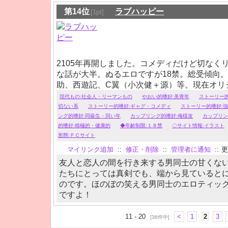
第14位
ラブハッピー
[1pt]
2105年再開しました。コメディだけど切なく
な話が大半。ぬるエロですが18禁。総受傾向
助、西遊記、C翼（小次健＋源）等。現在オリ
物連載中。普通の人達を追求したいです。
現代もの:社会人・リーマンもの
やおい的嗜好:美青年
ストーリー的
切ない系
ストーリー的嗜好:ギャグ・コメディ
ストーリー的嗜好:
ング的嗜好:同級生・同い年
カップリング的嗜好:俺様攻
カップリン
的嗜好:積極的・健康的
◆年齢制限:１８禁
◇サイト情報:イラスト
形態:ＰＣサイト
マイリンク追加
::
修正・削除
::
管理者に通知
::
更
友人と恋人の間を行き来する男同士の甘くな
たちにとっては真剣でも、端から見ていると
のです。ほのぼの笑える男同士のエロティッ
ですよ！
11 - 20
<
1
2
3
[36件中]