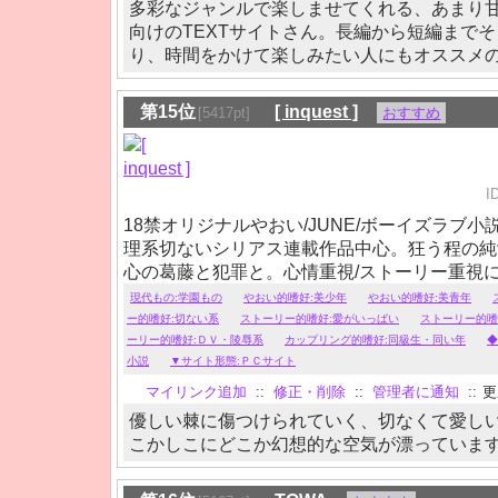
多彩なジャンルで楽しませてくれる、あまり
向けのTEXTサイトさん。長編から短編まで
り、時間をかけて楽しみたい人にもオススメ
第15位
[ inquest ]
[5417pt]
おすすめ
I
18禁オリジナルやおい/JUNE/ボーイズラブ
理系切ないシリアス連載作品中心。狂う程の純
心の葛藤と犯罪と。心情重視/ストーリー重視
エロスと。「囲い女」第5話追加。
現代もの:学園もの
やおい的嗜好:美少年
やおい的嗜好:美青年
ー的嗜好:切ない系
ストーリー的嗜好:愛がいっぱい
ストーリー的嗜
ーリー的嗜好:ＤＶ・陵辱系
カップリング的嗜好:同級生・同い年
◆
小説
▼サイト形態:ＰＣサイト
マイリンク追加
::
修正・削除
::
管理者に通知
::
更新
優しい棘に傷つけられていく、切なくて愛し
こかしこにどこか幻想的な空気が漂っていま