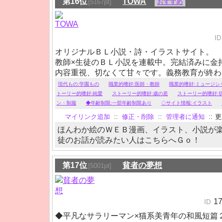
第16位
TOWA
[5167pt]
おすすめ
ID
オリジナルＢＬ小説・詩・イラストサイト。
教師×生徒のＢＬ小説を連載中。完結済みに金
内容重視、切なくて甘々です。義務教育が終わ
ぞ。
現代もの:学園もの
職業的嗜好:医師・教師
職業的嗜好:ミュージシ
トーリー的嗜好:純愛
ストーリー的嗜好:歳の差
ストーリー的嗜好:
ン・制服
◆年齢制限:一部年齢制限あり
◇サイト情報:イラスト
マイリンク追加
::
修正・削除
::
管理者に通知
::
更新
ほんわか絵のＷＥＢ漫画、イラスト、小説が楽
徒のお話が読みたい人はこちらへＧｏ！
第17位
貧者の夢想
[5001pt]
1
ID
◆平凡なサラリーマン×猫系美青年の和風短篇