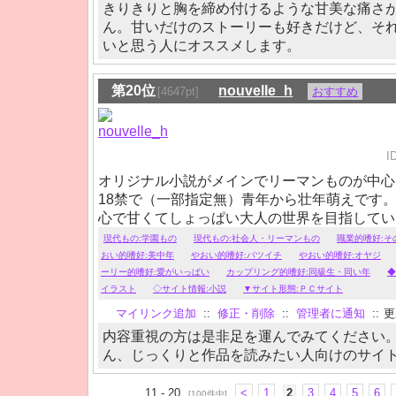
きりきりと胸を締め付けるような甘美な痛さ
ん。甘いだけのストーリーも好きだけど、そ
いと思う人にオススメします。
第20位
nouvelle_h
[4647pt]
おすすめ
I
オリジナル小説がメインでリーマンものが中心
18禁で（一部指定無）青年から壮年萌えです
心で甘くてしょっぱい大人の世界を目指してい
ド集」有り。
現代もの:学園もの
現代もの:社会人・リーマンもの
職業的嗜好:そ
おい的嗜好:美中年
やおい的嗜好:バツイチ
やおい的嗜好:オヤジ
ーリー的嗜好:愛がいっぱい
カップリング的嗜好:同級生・同い年
◆
イラスト
◇サイト情報:小説
▼サイト形態:ＰＣサイト
マイリンク追加
::
修正・削除
::
管理者に通知
::
更新
内容重視の方は是非足を運んでみてください
ん、じっくりと作品を読みたい人向けのサイ
11 - 20
<
1
2
3
4
5
6
[100件中]