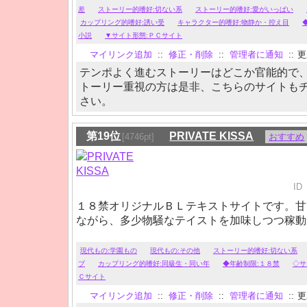
差
ストーリー的嗜好:切ない系
ストーリー的嗜好:愛がいっぱい
カップリング的嗜好:誘い受
キャラクター的嗜好:物静か・控え目
小説
▼サイト形態:ＰＣサイト
マイリンク追加
::
修正・削除
::
管理者に通知
::
更新
テンポよく進むストーリーはどこか官能的で
トーリー重視の方は是非、こちらのサイトも
さい。
第19位
PRIVATE KISSA
[4746pt]
おすすめ
ID
１８禁オリジナルＢＬテキストサイトです。甘
ながら、多少物騒なテイストを加味しつつ稼動
現代もの:学園もの
現代もの:その他
ストーリー的嗜好:切ない系
ブ
カップリング的嗜好:同級生・同い年
◆年齢制限:１８禁
◇サ
Ｃサイト
マイリンク追加
::
修正・削除
::
管理者に通知
::
更新