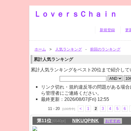
ＬｏｖｅｒｓＣｈａｉｎ
新規登録
更
ホーム
>
人気ランキング
-
前回のランキング
累計人気ランキング
累計人気ランキングをベスト20位まで紹介して
リンク切れ・規約違反等の問題がある場合
ら管理者にご連絡ください。
最終更新：2026/08/07(Fri) 12:55
11 - 20
<
1
2
3
4
5
6
[100件中]
第11位
NIKUQPINK
[6540pt]
おすすめ