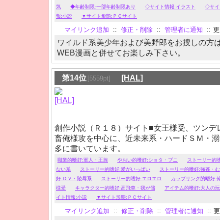
気
◆年齢制限:一部年齢制限あり
◇サイト情報:イラスト
◇サイ
報:小説
▼サイト形態:ＰＣサイト
マイリンク追加
::
修正・削除
::
管理者に通知
::
更新
ワイルド系美少年および美野郎をお捜しの方
WEB漫画と併せてお楽しみ下さい。
第14位
[HAL]
[5559pt]
創作小説（Ｒ１８）サイト■女王様受、ツンデ
畜俺様攻を中心に、近未来系・ハードＳＭ・溺
多に書いています。
職業的嗜好:軍人・王族
やおい的嗜好:ショタ・プニ
ストーリー的嗜
ない系
ストーリー的嗜好:愛がいっぱい
ストーリー的嗜好:強姦・
好:ＤＶ・陵辱系
ストーリー的嗜好:エロエロ
カップリング的嗜好:
様受
キャラクター的嗜好:高飛車・我が儘
アイテム的嗜好:大人の
イト情報:小説
▼サイト形態:ＰＣサイト
マイリンク追加
::
修正・削除
::
管理者に通知
::
更