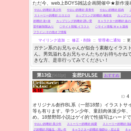
ただ今、web上BOYS雑誌企画開催中★新作
UP！！
やおい的嗜好:美少年
やおい的嗜好:美青年
やおい的嗜好:筋肉
ストーリー的嗜好:エロエロ
カップリング的嗜好:俺様攻
カップリ
的嗜好:攻×攻
カップリング的嗜好:誘い受
キャラクター的嗜好:血
部年齢制限あり
◇サイト情報:イラスト
◇サイト情報:Ｗｅｂ漫画
フライン:その他オフ情報
マイリンク追加
::
修正・削除
::
管理者に通知
::
更新
ガテン系のお兄ちゃんが似合う素敵なイラス
ん。男気溢れるお兄ちゃんたちがお待ちかね
きな方、是非行ってみてください！
第13位
妄想PULSE
[5632pt]
おすすめ
4
ID
オリジナル創作BL系（一部18禁）イラストサ
等も有ります。学ラン少年、童顔肉体派少年、
め。18禁野郎小説はゲイ的で性描写はハード
さい。基本的には純愛。/強姦/鬼畜/俺受け/俺攻
やおい的嗜好:美少年
ストーリー的嗜好:純愛
ストーリー的嗜好:強
野郎系/
グ的嗜好:同級生・同い年
キャラクター的嗜好:物静か・控え目
キャ