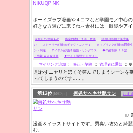
ボーイズラブ漫画や４コマなど学園モノ中心の
好きな方遊びに来てね～素材には 眼鏡やアイ
現代もの:学園もの
職業的嗜好:医師・教師
やおい的嗜好:美少年
い
ストーリー的嗜好:ギャグ・コメディ
カップリング的嗜好:同級
ン・制服
アイテム的嗜好:眼鏡・サングラス
◆年齢制限:１８禁
ト情報:Ｗｅｂ漫画
▼サイト形態:ＰＣサイト
マイリンク追加
::
修正・削除
::
管理者に通知
::
更新
思わずニヤリとほくそ笑んでしまうシーンを
ってしまうのです……。
第12位
何処サヘキサ艶サン
[5802pt]
おす
ID
漫画＆イラストサイトです。男臭い攻めと綺麗
む。