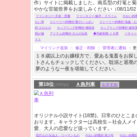
作）サイトに掲載しました。南瓜型の灯篭と菊
やかな官能世界をお楽しみください（08/11/02
◆悪魔やアリスをモチーフにした短～中編小説
ファンタジー:天使・悪魔
ファンタジー:触手・スライム
やおい的嗜
加中。
ない系
ストーリー的嗜好:愛がいっぱい
ストーリー的嗜好:強姦・
耽美世界で、ちょっと鬼畜なエロスと甘々な幸
好:エロエロ
カップリング的嗜好:俺様攻
カップリング的嗜好:健気
いませ。※18歳未満の方・高校生の方は、申
我が儘
アイテム的嗜好:大人の玩具
◆年齢制限:１８禁
◇サイト
イト
覧禁止です。
マイリンク追加
::
修正・削除
::
管理者に通知
::
更新
１８歳以上のお嬢様方で、愛ある鬼畜をお探
トさんもチェックしてください。耽溺と退廃
夢のような一夜を堪能してください。
第18位
Ａ急列車
[4890pt]
おすすめ
オリジナル小説サイト(18禁)。日常のひとこま
おります。キャラクターは高校生～社会人メイ
愛、大人の恋愛など扱っています。
現代もの:社会人・リーマンもの
やおい的嗜好:美少年
やおい的嗜好