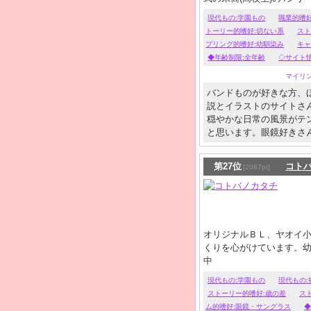
必ずハッピーエンド。
現代もの:学園もの
職業的嗜
トーリー的嗜好:切ない系
スト
プリング的嗜好:幼馴染み
キャ
◆年齢制限:全年齢
◇サイト情
マイリ
バンドものが好きな方、
説とイラストのサイトさ
穏やかな日常の風景がテ
と思います。眼鏡好きさ
第27位
コト
[2087pt]
オリジナルＢＬ、ヤオイ
くりを心がけています。
中
現代もの:学園もの
現代もの
ストーリー的嗜好:歳の差
ス
ム的嗜好:眼鏡・サングラス
◆