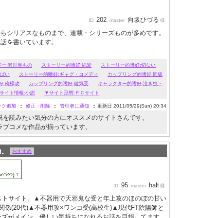
202
向坂ひづる
ID
master
様
からシリアスなものまで、連載・シリーズものが多めです。
な話を書いています。
ジー:異世界もの
ストーリー的嗜好:純愛
ストーリー的嗜好:切ない
っぱい
ストーリー的嗜好:ギャグ・コメディ
カップリング的嗜好:同級
好:俺様攻
カップリング的嗜好:健気受
キャラクター的嗜好:泣き虫・
サイト情報:小説
▼サイト形態:ＰＣサイト
ンク追加
::
修正・削除
::
管理者に通知
::
更新日 2011/05/29(Sun) 20:34
説を読みたい気分の方にオススメのサイトさんです。
ラブコメな作品が揃っています。
ng
おすすめ
95
halt
ID
master
様
ストサイト。▲不器用で天邪鬼な受と年上攻のほのぼの甘い
関係(20代)▲不器用攻×ワンコ受(高校生)▲現代FT陰陽師と
リーズがメイン。優しい気持ちになれるお話を目指してます。