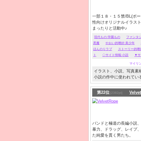
一部１８・１５禁/BL(ボ
性向けオリジナルイラストサ
まったりと活動中♪
現代もの:学園もの
ファンタ
悪魔
やおい的嗜好:美少年
ほんのりラブ
ストーリー的嗜
ト
◇サイト情報:小説
▼サ
マイリ
イラスト、小説、写真素
小説の作中に使われてい
第22位
Velve
[2382pt]
バンドと極道の長編小説
暴力、ドラッグ、レイプ
た純愛を貫く男たち。