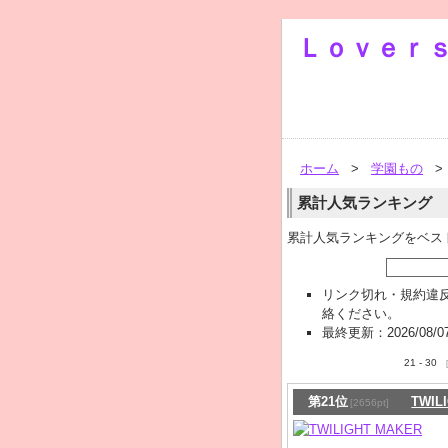
Ｌｏｖｅｒ
ホーム
>
学園もの
>
累計人気ランキング
累計人気ランキングをベス
リンク切れ・規約違
絡ください。
最終更新：2026/08/07(F
21 - 30
第21位
TWIL
[2656pt]