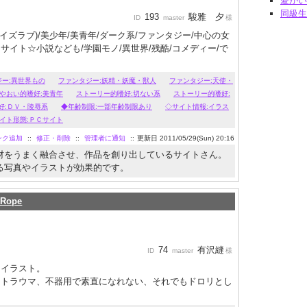
愛がい
同級生
193
駿雅 夕
ID
master
様
ーイズラブ)/美少年/美青年/ダーク系/ファンタジー/中心の女
イト☆小説なども/学園モノ/異世界/残酷/コメディー/で
ジー:異世界もの
ファンタジー:妖精・妖魔・獣人
ファンタジー:天使・
やおい的嗜好:美青年
ストーリー的嗜好:切ない系
ストーリー的嗜好:
好:ＤＶ・陵辱系
◆年齢制限:一部年齢制限あり
◇サイト情報:イラス
イト形態:ＰＣサイト
ンク追加
::
修正・削除
::
管理者に通知
::
更新日 2011/05/29(Sun) 20:16
材をうまく融合させ、作品を創り出しているサイトさん。
る写真やイラストが効果的です。
tRope
74
有沢縫
ID
master
様
、イラスト。
、トラウマ、不器用で素直になれない、それでもドロリとし