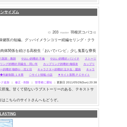
センサイズム
203
羽根沢コバコ
ID
master
様
保健医の短編。グッバイメランコリー続編セリング・クラ
と肉体関係を続ける高校生「おいでバンビ」少し鬼畜な寮長
弱気な後輩の「月とウルフ」など、甘く切ない物語がお好み
:医師・教師
やおい的嗜好:不倫
やおい的嗜好:バツイチ
ストーリ
リング的嗜好:同級生・同い年
カップリング的嗜好:俺様攻
カップリ
ー的嗜好:物静か・控え目
キャラクター的嗜好:泣き虫・臆病
キャラ
◆年齢制限:１８禁
◇サイト情報:小説
▼サイト形態:ＰＣサイト
ンク追加
::
修正・削除
::
管理者に通知
::
更新日 2011/05/29(Sun) 20:38
天邪鬼。甘くて切ないラブストーリーのある、テキストサ
方はこちらのサイトさんへもどうぞ。
LASTING