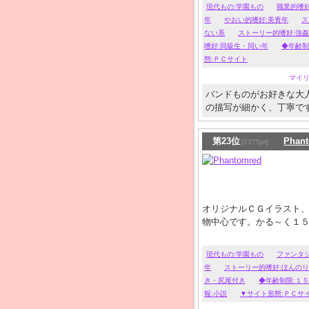
高校から20代前半、35歳
現代もの:学園もの
職業的嗜
10代～20代前半の総受
年
やおい的嗜好:美青年
ス
ヤンキー、アウトロー。
ない系
ストーリー的嗜好:強
和な任侠、女形好きの方も
嗜好:同級生・同い年
◆年齢制
態:ＰＣサイト
マイ
バンドものがお好きな大
の描写が細かく、丁寧で
第23位
Phan
[2375pt]
オリジナルＣＧイラスト、
物中心です。かる～く１
現代もの:学園もの
ファンタ
年
ストーリー的嗜好:ほんの
き・尻尾付き
◆年齢制限:１
報:小説
▼サイト形態:ＰＣサ