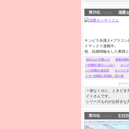
第29位
溺愛
[1835pt]
チンピラ弁護士×ブラコン
イマックス連載中。
他、結婚指輪をした教師
にひたすら振り回される
現代もの:学園もの
職業的嗜好
の方はどうぞ。18禁
ー的嗜好:愛がいっぱい
カップ
ング的嗜好:健気受
キャラクタ
クター的嗜好:高飛車・我が儘
マイリ
一途なくせに、ときどき
イトさんです。
シリーズものがお好きな
第30位
EVER
[1741pt]