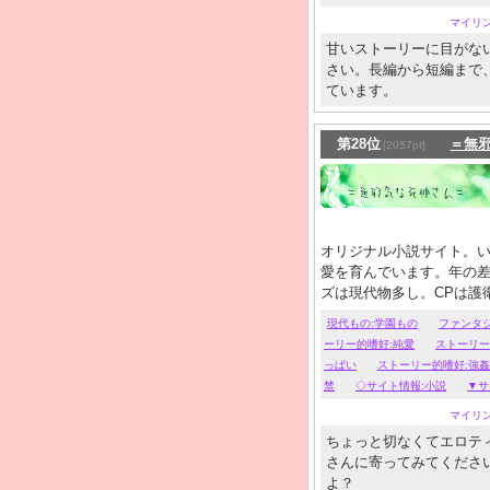
マイリ
甘いストーリーに目がな
さい。長編から短編まで
ています。
第28位
＝無
[2057pt]
オリジナル小説サイト。
愛を育んでいます。年の
ズは現代物多し。CPは護
現代もの:学園もの
ファンタ
ーリー的嗜好:純愛
ストーリー
っぱい
ストーリー的嗜好:強
禁
◇サイト情報:小説
▼サ
マイリ
ちょっと切なくてエロテ
さんに寄ってみてくださ
よ？