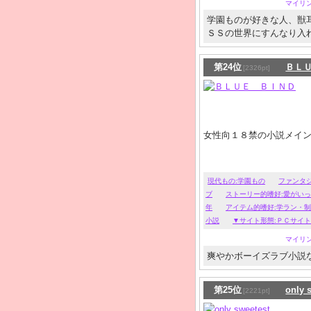
マイリ
学園ものが好きな人、獣耳
ＳＳの世界にすんなり入
第24位
ＢＬ
[2326pt]
女性向１８禁の小説メイ
現代もの:学園もの
ファンタ
ブ
ストーリー的嗜好:愛がい
年
アイテム的嗜好:学ラン・
小説
▼サイト形態:ＰＣサイト
マイリ
爽やかボーイズラブ小説
第25位
only 
[2221pt]