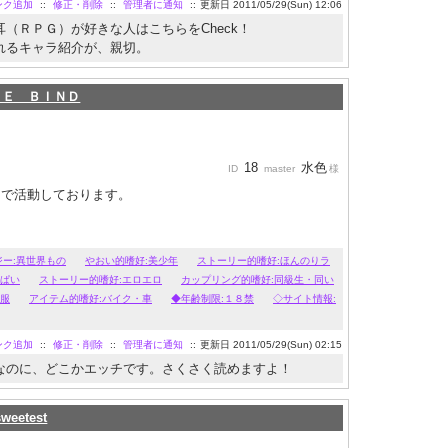
ンク追加
::
修正・削除
::
管理者に通知
::
更新日 2011/05/29(Sun) 12:06
（ＲＰＧ）が好きな人はこちらをCheck！
れるキャラ紹介が、親切。
ＵＥ ＢＩＮＤ
18
水色
ID
master
様
ンで活動しております。
ジー:異世界もの
やおい的嗜好:美少年
ストーリー的嗜好:ほんのりラ
っぱい
ストーリー的嗜好:エロエロ
カップリング的嗜好:同級生・同い
制服
アイテム的嗜好:バイク・車
◆年齢制限:１８禁
◇サイト情報:
ンク追加
::
修正・削除
::
管理者に通知
::
更新日 2011/05/29(Sun) 02:15
なのに、どこかエッチです。さくさく読めますよ！
sweetest