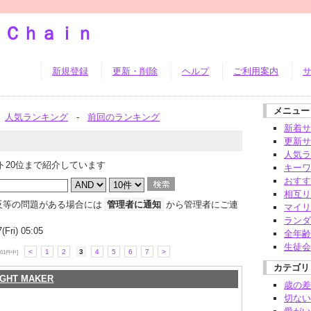
ｓＣｈａｉｎ
新規登録
更新・削除
ヘルプ
ご利用案内
メニュー
人気ランキング
-
前回のランキング
新着サ
更新サ
人気ラ
ト20位まで紹介しています
キーワ
おすす
相互リ
反等の問題がある場合には
管理者に通知
から管理者にご連
マイリ
ランダ
ri) 05:05
全年齢
生徒会
<
1
2
3
4
5
6
7
>
[61件中]
カテゴリ
IGHT MAKER
歳の差
切ない