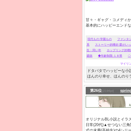
甘々・ギャグ・コメディ
基本的にハッピーエンド
現代もの:学園もの
ファンタ
系
ストーリー的嗜好:愛がい
生・同い年
カップリング的嗜
臆病
◆年齢制限:１８禁
◇
マイリ
ドタバタでハッピーな小
ほんのり幸せ、ほんのり
第26位
spri
[2196pt]
オリジナルBL小説とイラ
日常(20代)▲せつない三角
式の末裔(高校生)の4シ