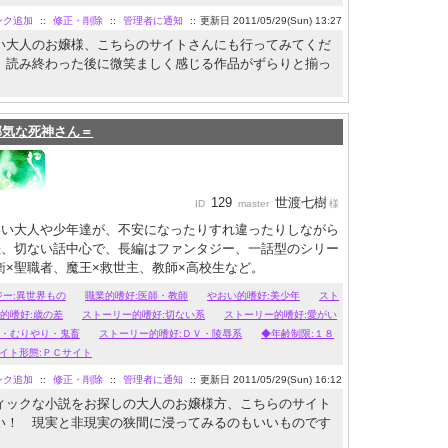
ンク追加
::
修正・削除
::
管理者に通知
::
更新日 2011/05/29(Sun) 13:27
い大人のお嬢様、こちらのサイトさんにも行ってみてくだ
、読み終わった後に微笑ましく感じる作品がずらりと揃っ
邪気な死神さん＝
129
世渡七樹
ID
master
様
いい大人や少年達が、不安になったりすれ違ったりしながら
差、切ない話中心で、長編はファンタジー、一話型のシリー
衛×聖職者、魔王×救世主、教師×高校生など。
ジー:異世界もの
職業的嗜好:医師・教師
やおい的嗜好:美少年
スト
的嗜好:歳の差
ストーリー的嗜好:切ない系
ストーリー的嗜好:愛がい
姦・むりやり・鬼畜
ストーリー的嗜好:ＤＶ・陵辱系
◆年齢制限:１８
イト形態:ＰＣサイト
ンク追加
::
修正・削除
::
管理者に通知
::
更新日 2011/05/29(Sun) 16:12
ィックな小説をお探しの大人のお嬢様方、こちらのサイト
い！ 現実と非現実の狭間に浸ってみるのもいいものです