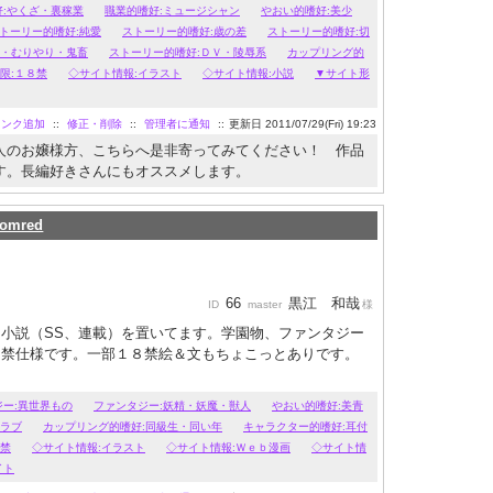
のヤクザ。
好:やくざ・裏稼業
職業的嗜好:ミュージシャン
やおい的嗜好:美少
け、多角関係、主従、葛藤。プロ/アマバンドマン、暴走族、
トーリー的嗜好:純愛
ストーリー的嗜好:歳の差
ストーリー的嗜好:切
姦・むりやり・鬼畜
ストーリー的嗜好:ＤＶ・陵辱系
カップリング的
是非。完全18禁。
限:１８禁
◇サイト情報:イラスト
◇サイト情報:小説
▼サイト形
リンク追加
::
修正・削除
::
管理者に通知
::
更新日 2011/07/29(Fri) 19:23
人のお嬢様方、こちらへ是非寄ってみてください！ 作品
す。長編好きさんにもオススメします。
tomred
66
黒江 和哉
ID
master
様
小説（SS、連載）を置いてます。学園物、ファンタジー
５禁仕様です。一部１８禁絵＆文もちょこっとありです。
ジー:異世界もの
ファンタジー:妖精・妖魔・獣人
やおい的嗜好:美青
りラブ
カップリング的嗜好:同級生・同い年
キャラクター的嗜好:耳付
５禁
◇サイト情報:イラスト
◇サイト情報:Ｗｅｂ漫画
◇サイト情
イト