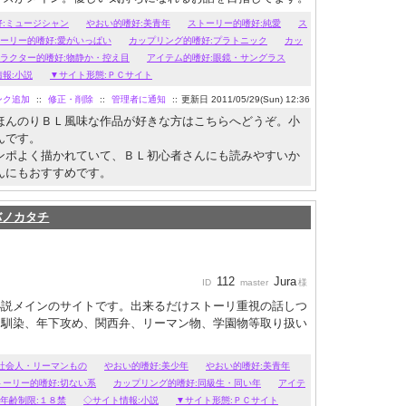
好:ミュージシャン
やおい的嗜好:美青年
ストーリー的嗜好:純愛
ス
ーリー的嗜好:愛がいっぱい
カップリング的嗜好:プラトニック
カッ
ラクター的嗜好:物静か・控え目
アイテム的嗜好:眼鏡・サングラス
報:小説
▼サイト形態:ＰＣサイト
ンク追加
::
修正・削除
::
管理者に通知
::
更新日 2011/05/29(Sun) 12:36
ほんのりＢＬ風味な作品が好きな方はこちらへどうぞ。小
んです。
ンポよく描かれていて、ＢＬ初心者さんにも読みやすいか
んにもおすすめです。
バノカタチ
112
Jura
ID
master
様
小説メインのサイトです。出来るだけストーリ重視の話しつ
幼馴染、年下攻め、関西弁、リーマン物、学園物等取り扱い
:社会人・リーマンもの
やおい的嗜好:美少年
やおい的嗜好:美青年
トーリー的嗜好:切ない系
カップリング的嗜好:同級生・同い年
アイテ
年齢制限:１８禁
◇サイト情報:小説
▼サイト形態:ＰＣサイト