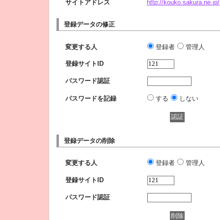
サイトアドレス
http://kouko.sakura.ne.jp/
登録データの修正
変更する人
登録者
管理人
登録サイトID
パスワード認証
パスワードを記録
する
しない
登録データの削除
変更する人
登録者
管理人
登録サイトID
パスワード認証