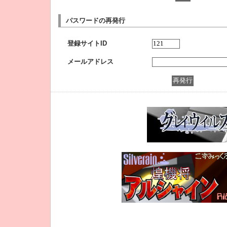
パスワードの再発行
登録サイトID
メールアドレス