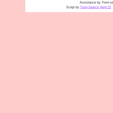
Assistance by Yomi-se
Script by
Yomi-Search Ver4.22
｜