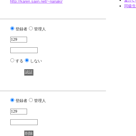
愛がい
http://karen.saiin.net/~nanaki/
同級生
登録者
管理人
する
しない
登録者
管理人