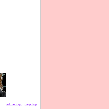
admin login
page top