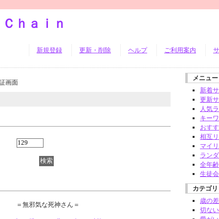
ｓＣｈａｉｎ
新規登録
更新・削除
ヘルプ
ご利用案内
メニュー
証画面
新着サ
更新サ
人気ラ
キーワ
おすす
相互リ
マイリ
ランダ
全年齢
生徒会
カテゴリ
歳の差
＝無邪気な死神さん＝
切ない