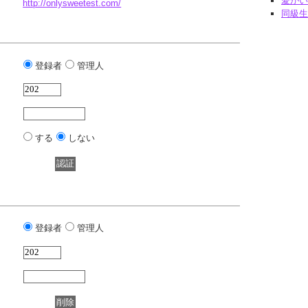
愛がい
http://onlysweetest.com/
同級生
登録者
管理人
する
しない
登録者
管理人