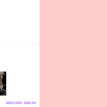
admin login
page top