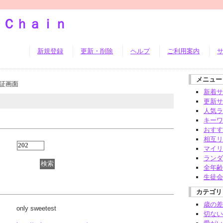
ｓＣｈａｉｎ
新規登録
更新・削除
ヘルプ
ご利用案内
メニュー
証画面
新着サ
更新サ
人気ラ
キーワ
おすす
相互リ
マイリ
ランダ
全年齢
生徒会
カテゴリ
歳の差
only sweetest
切ない