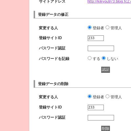
サイトアドレス
http://kikyou973.blog.fc2
登録データの修正
変更する人
登録者
管理人
登録サイトID
パスワード認証
パスワードを記録
する
しない
登録データの削除
変更する人
登録者
管理人
登録サイトID
パスワード認証