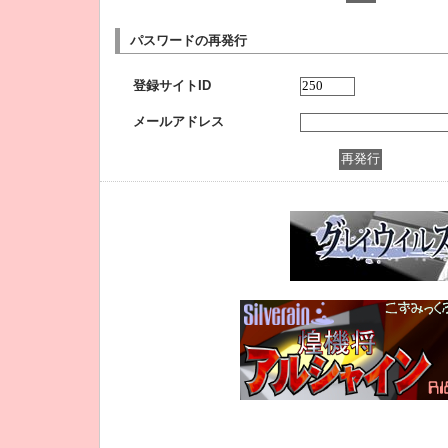
パスワードの再発行
登録サイトID
メールアドレス