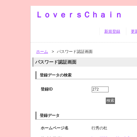
ＬｏｖｅｒｓＣｈａｉｎ
新規登録
更
ホーム
>
パスワード認証画面
パスワード認証画面
登録データの検索
登録ID
登録データ
ホームページ名
行秀の杜