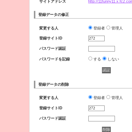
サイトアドレス
http://11funny11.x.fc2.co
登録データの修正
変更する人
登録者
管理人
登録サイトID
パスワード認証
パスワードを記録
する
しない
登録データの削除
変更する人
登録者
管理人
登録サイトID
パスワード認証