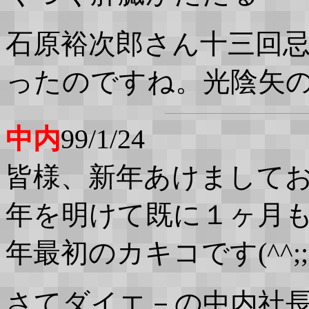
石原裕次郎さん十三回
ったのですね。光陰矢
中内
99/1/24
皆様、新年あけましておめ
年を明けて既に１ヶ月
年最初のカキコです(^^;;
さてダイエ－の中内社