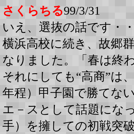
さくらちる
99/3/31
いえ、選抜の話です・
横浜高校に続き、故郷
なりました。「春は終
それにしても“高商”は
年程）甲子園で勝てない
エ－スとして話題にな
手）を擁しての初戦突