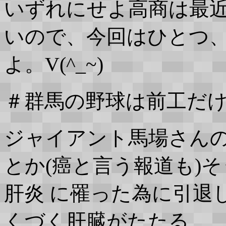
いずれにせよ高商は最
いので、今回はひとつ
よ。V(^_~)
＃群馬の野球は前工だ
ジャイアント馬場さん
とか(癌と言う報道も)
肝炎 に罹った為に引退
くづく肝臓がたたる