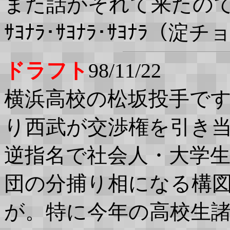
また話がそれて来たの
ｻﾖﾅﾗ･ｻﾖﾅﾗ･ｻﾖﾅﾗ
ドラフト
98/11/22
横浜高校の松坂投手で
り西武が交渉権を引き
逆指名で社会人・大学
団の分捕り相になる構
が。特に今年の高校生