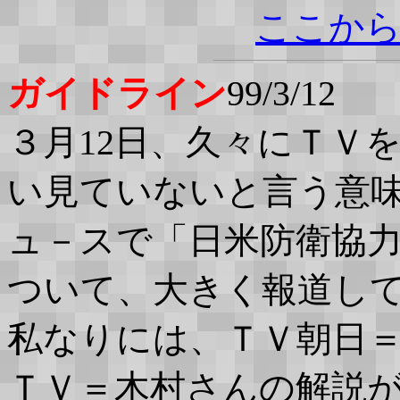
ここか
ガイドライン
99/3/12
３月12日、久々にＴＶを
い見ていないと言う意
ュ－スで「日米防衛協
ついて、大きく報道し
私なりには、ＴＶ朝日
ＴＶ＝木村さんの解説